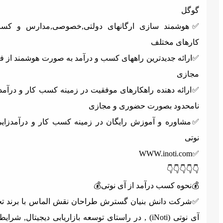
گوگ
✅️هوشمند سازی ارگانهای دولتی,خصوصی,مدارس و کسب 
کارهای مختل
✅ارائه جدیدترین راههای کسب و درآمد به صورت هوشمند از فضا
مجاز
✅ارائه دهنده راهکارهای موفقیت در زمینه کسب کار و درآمدزای
نامحدود بصورت حضوری و مجاز
✅مشاوره و آموزش رایگان در زمینه کسب کار و درآمدزایی آ
نوت
WWW.inoti.com
✅
👇👇👇👇
💰نحوه کسب درآمد از آی نوتی
✅️شرکت دانش بنیان گسترش طراحان نقش الماس با برند تجار
آی نوتی (iNoti) , در راستای توسعه بازاریابی دیجیتال, شرایطی را