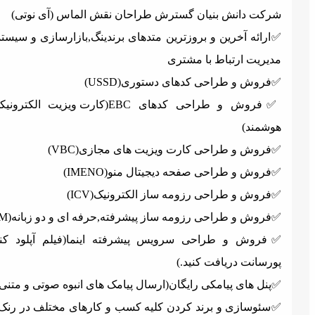
رکت دانش بنیان گسترش طراحان نقش الماس (آی نوتی)
ارائه آخرین و بروزترین متدهای برندینگ,بازارسازی و سیستمهای
دیریت ارتباط با مشتری
️فروش و طراحی کدهای دستوری(USSD)
✅️فروش و طراحی کدهای EBC(کارت ویزیت الکترونیکی و
وشمند)
️فروش و طراحی کارت ویزیت های مجازی(VBC)
️فروش و طراحی صفحه دیجیتال منو(IMENO)
️فروش و طراحی رزومه ساز الکترونیک(ICV)
️فروش و طراحی رزومه ساز پیشرفته,حرفه ای و دو زبانه(IAM)
️فروش و طراحی سرویس پیشرفته اینما(فیلم آپلود کنید و
ورسانت دریافت کنید.)
️پنل های پیامکی رایگان(ارسال پیامک های انبوه صوتی و متنی)
️سئوسازی و برند کردن کلیه کسب و کارهای مختلف در رنک اول