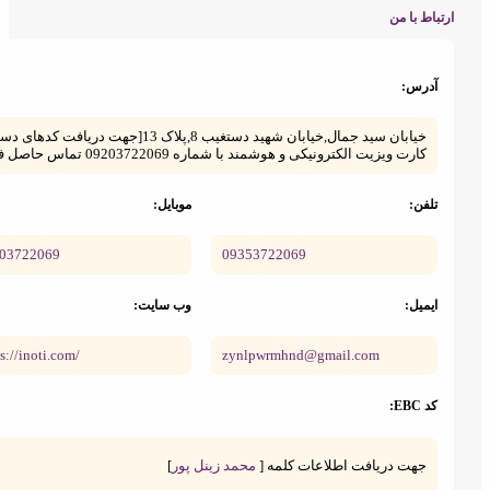
اط با من
درس:
خیابان سید جمال,خیابان شهید دستغیب 8,پلاک 13[جهت دریافت کدهای دستوری و
کارت ویزیت الکترونیکی و هوشمند با شماره 09203722069 تماس حاصل فرمائید.]
کارت ویزیت
کارت ویزیت
الکترونیکی
الکترونیکی
لفن:
موبایل:
09003722069
09353722069
یمیل:
وب سایت:
https://inoti.com/
zynlpwrmhnd@gmail.com
 EBC:
کار آنلاین
کار مجازی
جهت دریافت اطلاعات کلمه [
محمد زینل پور
]