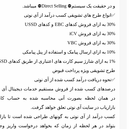
در حقیقت یک سیستم⛔️ Direct Selling⛔️ میباشد.
️انواع طرح های تشویقی کسب درآمد از آی نوتی
 ازای فروش کدهای EBC و کدهای USSD
 به ازای فروش iCV
 به ازای فروش VBC
ازای ارسال پیامک و استفاده از پنل پیامکی
شارژ سیم کارت های اعتباری از طریق کدهای USSD
رح تشویقی ویژه پرداخت قبوض
️نحوه دریافت درآمد کسب شده از آی نوتی
رصدهای کسب شده از فروش مستقیم خدمات دیجیتال آی نوتی,
ر همان لحظه بصورت آنی محاسبه شده به حساب کاربری
ازاریاب در سایت آی نوتی تعلق خواهد گرفت.
سب درآمد از آی نوتی به گونهای طراحی شده است تا بازاریاب
تواند در هر لحظه از زمان که بخواهد درخواست واریز وجه به