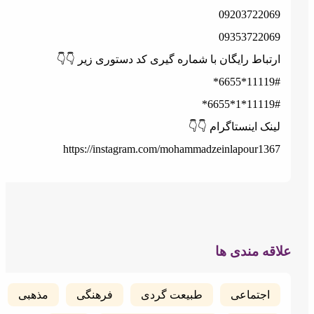
0920372206
0935372206
ارتباط رایگان با شماره گیری کد دستوری زیر 👇
11119#*6655
11119#*1*665
لینک اینستاگرام 👇
https://instagram.com/mohammadzeinlapour136
علاقه مندی
مذهبی
فرهنگی
طبیعت گردی
اجتماعی