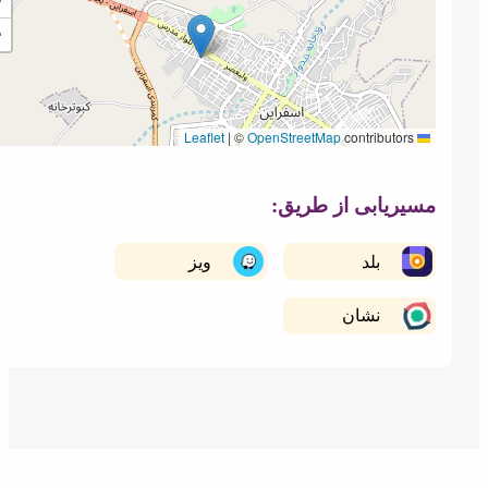
+
−
دعوت به
هوشمندانه کار
همکاری
کن
|
©
OpenStreetMap
contributors
Leaflet
سیریابی از طریق:
بلد
ویز
نشان