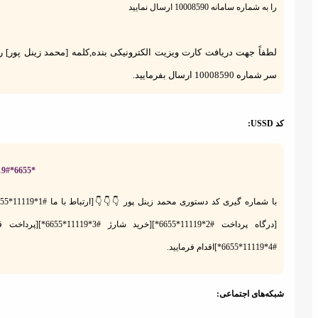
را به شماره سامانه 10008590 ارسال نمایید
لطفاً جهت دریافت کارت ویزیت الکترونیکی بنده,کلمه [محمد زینل پور] را به
سر شماره 10008590 ارسال بفرمایید.
خرید شارژ
نمونه درآمد
USSD:
همکاران
*6655*11119#
با شماره گیری کد دستوری محمد زینل پور 👇👇👇[ارتباط با ما #1*11119*6655*]
[درگاه پرداخت #2*11119*6655*][خرید شارژ #3*11119*6655*][پرداخت قبض
#4*11119*6655*]اقدام فرمایید.
کار اینترنتی
پرداخت قبوض
بکه‌های اجتماعی: