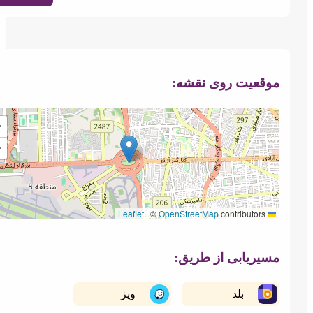
موقعیت روی نقشه:
+
−
|
©
OpenStreetMap
contributors
Leaflet
مسیریابی از طریق:
بلد
ویز