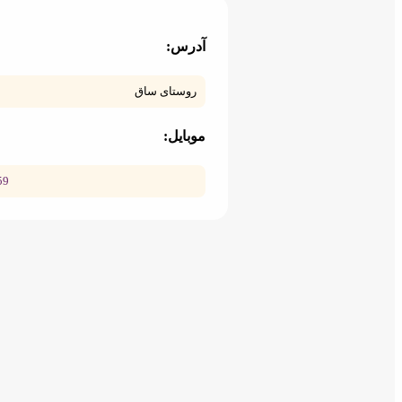
آدرس:
روستای ساق
موبایل:
59