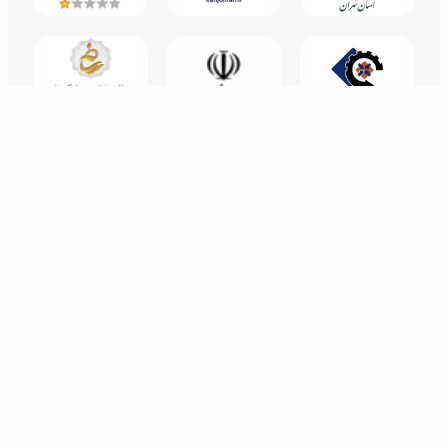
All rights of this website are reserved for Gostareshe Tarahan Naghshe Almas Company.