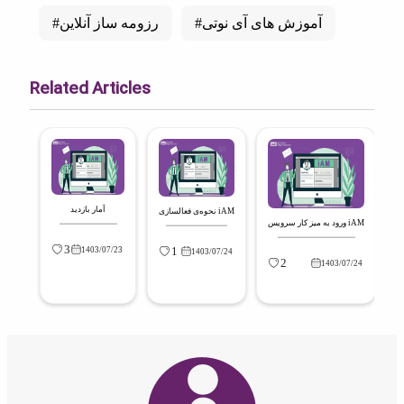
#آموزش های آی نوتی
#رزومه ساز آنلاین
Related Articles
آمار بازدید
نحوه‌ی فعالسازی iAM
ورود به میز کار سرویس iAM
3
1
1403/07/23
1403/07/24
2
1403/07/24