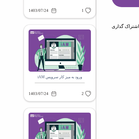
1403/07/24
1
شتراک گذاری
ورود به میز کار سرویس iAM
1403/07/24
2