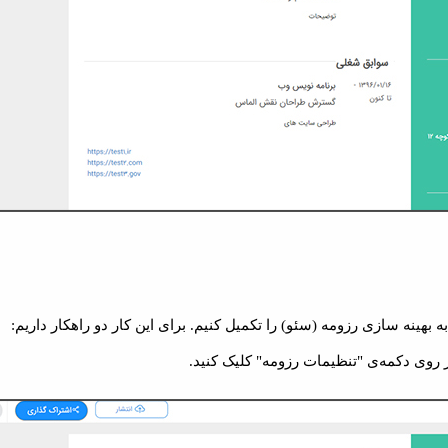
هینه سازی رزومه (سئو) را تکمیل کنیم. برای این کار دو راهکار داریم:
روی دکمه‌ی "تنظیمات رزومه" کلیک کنید.