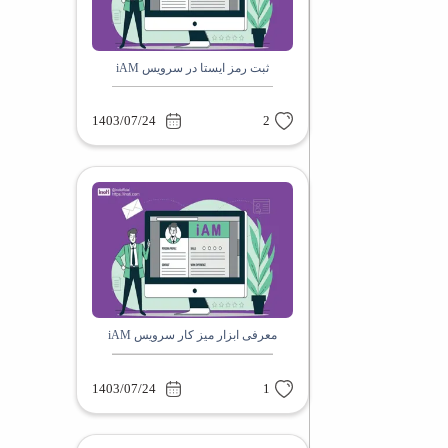
ثبت رمز ایستا در سرویس iAM
1403/07/24
2
معرفی ابزار میز کار سرویس iAM
1403/07/24
1