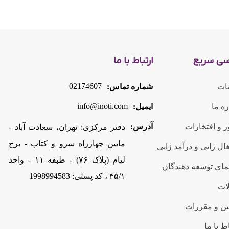
سی سریع
ارتباط با ما
02174607
ات
شماره تماس:
info@inoti.com
ره ما
ایمیل:
 و افتخارات
آدرس:
دفتر مرکزی: تهران، سعادت آباد -
مابین چهارراه سرو و کتاب - برج
ال زایی و درآمد زایی
لیام (پلاک ۷۶) - طبقه ۱۱ - واحد
مای توسعه دهندگان
۴۵/۱ ، کد پستی: 1998994583
ات
ین و مقررات
ط با ما