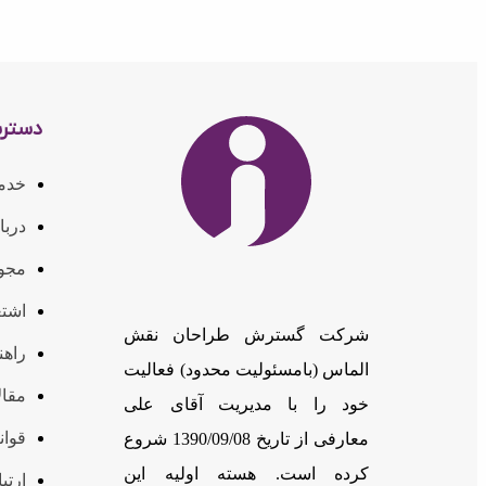
دستر
خدم
دربا
مجوز
اشتغ
شرکت گسترش طراحان نقش
راهن
الماس (بامسئوليت محدود) فعالیت
مقال
خود را با مدیریت آقای علی
قوان
معارفی از تاریخ 1390/09/08 شروع
کرده است. هسته اولیه این
ارتبا