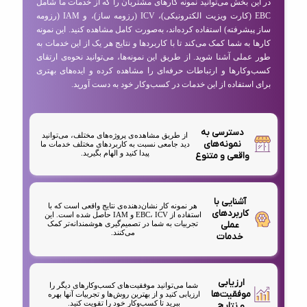
در این بخش می‌توانید نمونه کارهای مشتریان را که از خدمات ما شامل
EBC (کارت ویزیت الکترونیکی)، ICV (رزومه ساز)، و IAM (رزومه
ساز پیشرفته) استفاده کرده‌اند، به‌صورت کامل مشاهده کنید. این نمونه
کارها به شما کمک می‌کند تا با کاربردها و نتایج هر یک از این خدمات به
طور عملی آشنا شوید. از طریق این نمونه‌ها، می‌توانید نحوه‌ی ارتقای
کسب‌وکارها و ارتباطات حرفه‌ای را مشاهده کرده و ایده‌های بهتری
برای استفاده از این خدمات در کسب‌وکار خود به دست آورید.
دسترسی به
از طریق مشاهده‌ی پروژه‌های مختلف، می‌توانید
نمونه‌های
دید جامعی نسبت به کاربردهای مختلف خدمات ما
پیدا کنید و الهام بگیرید.
واقعی و متنوع
آشنایی با
هر نمونه کار نشان‌دهنده‌ی نتایج واقعی است که با
کاربردهای
استفاده از EBC، ICV و IAM حاصل شده است. این
عملی
تجربیات به شما در تصمیم‌گیری هوشمندانه‌تر کمک
می‌کنند.
خدمات
ارزیابی
شما می‌توانید موفقیت‌های کسب‌وکارهای دیگر را
موفقیت‌ها
ارزیابی کنید و از بهترین روش‌ها و تجربیات آنها بهره
ببرید تا کسب‌وکار خود را تقویت کنید.
و نتایج