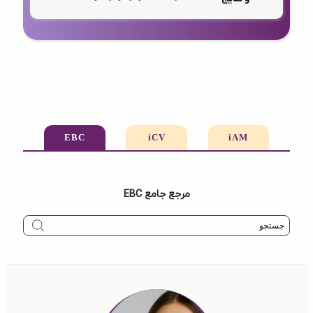
EBC
iCV
iAM
مرجع جامع EBC