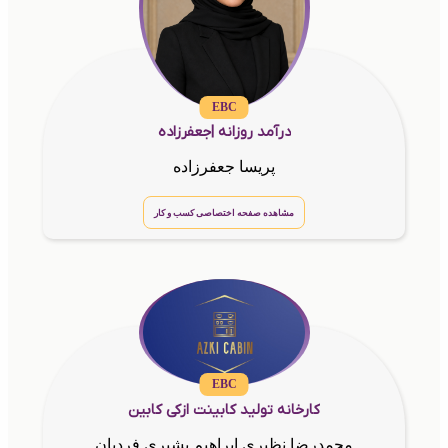
EBC
درآمد روزانه |جعفرزاده
پریسا جعفرزاده
مشاهده صفحه اختصاصی کسب و کار
EBC
کارخانه تولید کابینت ازکی کابین
محمدرضا نظیری ابراهیم بشیری فردیان