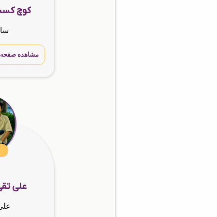
کوچ کسب
سار
مشاهده صفحه 
علی تقی
علی