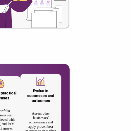
Evaluate
 practical
successes and
cases
outcomes
ortfolio
Assess other
ates real
businesses'
hieved with
achievements and
, and IAM
apply proven best
rt smarter
practices to strengthen