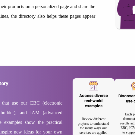
their products on a personalized page and share the
gines, the directory also helps these pages appear
tory
Access diverse
Discover
real-world
use 
s that use our EBC (electronic
examples
 builder), and IAM (advanced
Each p
demonstr
Review different
se examples show the practical
results ac
projects to understand
EBC, ICV
the many ways our
inspire new ideas for your own
to suppo
services are applied