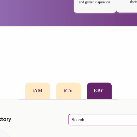
deci
and gather inspiration.
iAM
iCV
EBC
ctory