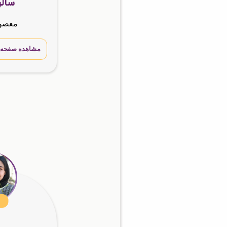
سالن
معصو
مشاهده صفحه 