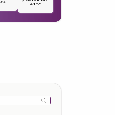
sions.
your own.