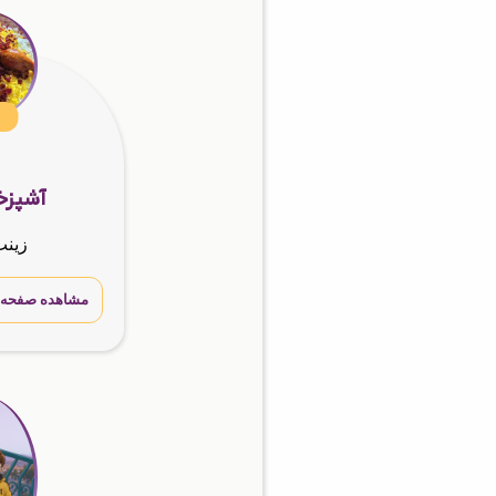
آشپزخا
زین
مشاهده صفحه 