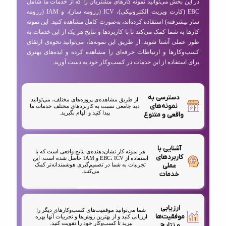
در این بخش می‌توانید نمونه کارهای مشتریان را که از خدمات ما شامل
EBC (کارت ویزیت الکترونیکی)، ICV (رزومه ساز)، و IAM (رزومه
ساز پیشرفته) استفاده کرده‌اند، به‌صورت کامل مشاهده کنید. این نمونه
کارها به شما کمک می‌کند تا با کاربردها و نتایج هر یک از این خدمات به
طور عملی آشنا شوید. از طریق این نمونه‌ها، می‌توانید نحوه‌ی ارتقای
کسب‌وکارها و ارتباطات حرفه‌ای را مشاهده کرده و ایده‌های بهتری
برای استفاده از این خدمات در کسب‌وکار خود به دست آورید.
دسترسی به
از طریق مشاهده‌ی پروژه‌های مختلف، می‌توانید
نمونه‌های
دید جامعی نسبت به کاربردهای مختلف خدمات ما
پیدا کنید و الهام بگیرید.
واقعی و متنوع
آشنایی با
هر نمونه کار نشان‌دهنده‌ی نتایج واقعی است که با
کاربردهای
استفاده از EBC، ICV و IAM حاصل شده است. این
عملی
تجربیات به شما در تصمیم‌گیری هوشمندانه‌تر کمک
می‌کنند.
خدمات
ارزیابی
شما می‌توانید موفقیت‌های کسب‌وکارهای دیگر را
موفقیت‌ها
ارزیابی کنید و از بهترین روش‌ها و تجربیات آنها بهره
ببرید تا کسب‌وکار خود را تقویت کنید.
و نتایج