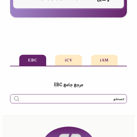
EBC
iCV
iAM
مرجع جامع EBC