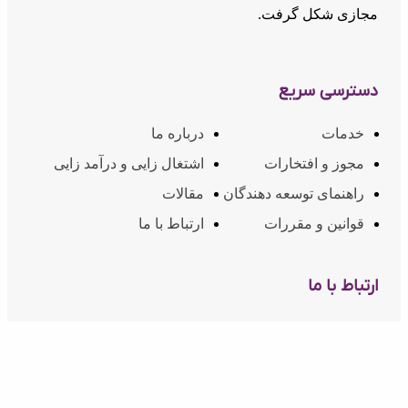
مجازی شکل گرفت.
دسترسی سریع
خدمات
درباره ما
مجوز و افتخارات
اشتغال زایی و درآمد زایی
راهنمای توسعه دهندگان
مقالات
قوانین و مقررات
ارتباط با ما
ارتباط با ما
02174607
شماره تماس:
info@inoti.com
ایمیل:
آدرس:
دفتر مرکزی: تهران، سعادت آباد - مابین چهارراه