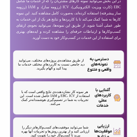
در این بخش می‌توانید نمونه کارهای مشتریان را که از خدمات ما شامل
EBC (کارت ویزیت الکترونیکی)، ICV (رزومه ساز)، و IAM (رزومه
ساز پیشرفته) استفاده کرده‌اند، به‌صورت کامل مشاهده کنید. این نمونه
کارها به شما کمک می‌کند تا با کاربردها و نتایج هر یک از این خدمات به
طور عملی آشنا شوید. از طریق این نمونه‌ها، می‌توانید نحوه‌ی ارتقای
کسب‌وکارها و ارتباطات حرفه‌ای را مشاهده کرده و ایده‌های بهتری
برای استفاده از این خدمات در کسب‌وکار خود به دست آورید.
دسترسی به
از طریق مشاهده‌ی پروژه‌های مختلف، می‌توانید
نمونه‌های
دید جامعی نسبت به کاربردهای مختلف خدمات ما
پیدا کنید و الهام بگیرید.
واقعی و متنوع
آشنایی با
هر نمونه کار نشان‌دهنده‌ی نتایج واقعی است که با
کاربردهای
استفاده از EBC، ICV و IAM حاصل شده است. این
عملی
تجربیات به شما در تصمیم‌گیری هوشمندانه‌تر کمک
می‌کنند.
خدمات
ارزیابی
شما می‌توانید موفقیت‌های کسب‌وکارهای دیگر را
موفقیت‌ها
ارزیابی کنید و از بهترین روش‌ها و تجربیات آنها بهره
ببرید تا کسب‌وکار خود را تقویت کنید.
و نتایج