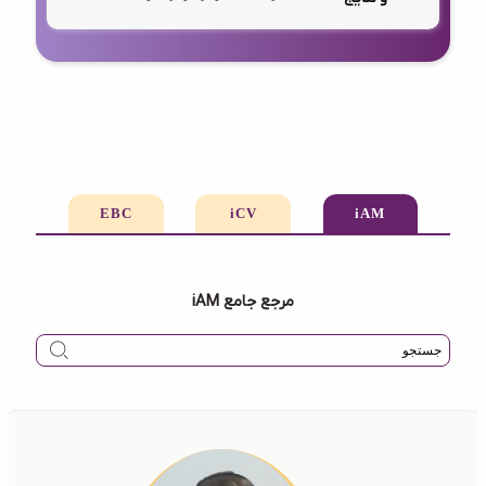
EBC
iCV
iAM
مرجع جامع iAM