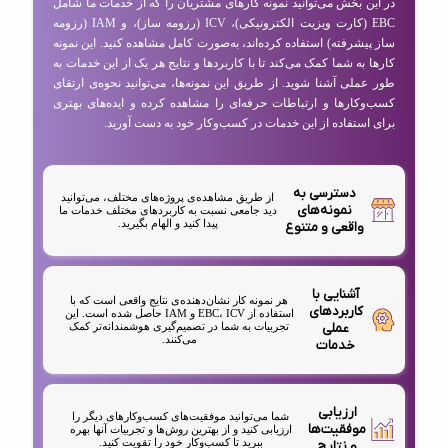
در این بخش می‌توانید نمونه کارهای مشتریان را که از خدمات ما شامل
EBC (کارت ویزیت الکترونیکی)، ICV (رزومه ساز)، و IAM (رزومه
ساز پیشرفته) استفاده کرده‌اند، به‌صورت کامل مشاهده کنید. این نمونه
کارها به شما کمک می‌کند تا با کاربردها و نتایج هر یک از این خدمات به
طور عملی آشنا شوید. از طریق این نمونه‌ها، می‌توانید نحوه‌ی ارتقای
کسب‌وکارها و ارتباطات حرفه‌ای را مشاهده کرده و ایده‌های بهتری
برای استفاده از این خدمات در کسب‌وکار خود به دست آورید.
دسترسی به
از طریق مشاهده‌ی پروژه‌های مختلف، می‌توانید
نمونه‌های
دید جامعی نسبت به کاربردهای مختلف خدمات ما
پیدا کنید و الهام بگیرید.
واقعی و متنوع
آشنایی با
هر نمونه کار نشان‌دهنده‌ی نتایج واقعی است که با
کاربردهای
استفاده از EBC، ICV و IAM حاصل شده است. این
عملی
تجربیات به شما در تصمیم‌گیری هوشمندانه‌تر کمک
می‌کنند.
خدمات
ارزیابی
شما می‌توانید موفقیت‌های کسب‌وکارهای دیگر را
موفقیت‌ها
ارزیابی کنید و از بهترین روش‌ها و تجربیات آنها بهره
ببرید تا کسب‌وکار خود را تقویت کنید.
و نتایج