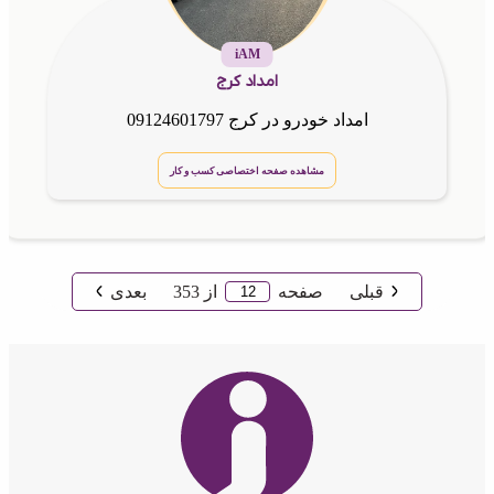
iAM
امداد کرج
امداد خودرو در کرج 09124601797
مشاهده صفحه اختصاصی کسب و کار
قبلی
صفحه
از
353
بعدی