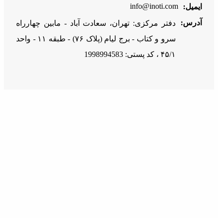
info@inoti.com
ایمیل:
آدرس:
دفتر مرکزی: تهران، سعادت آباد - مابین چهارراه
سرو و کتاب - برج لیام (پلاک ۷۶) - طبقه ۱۱ - واحد
۴۵/۱ ، کد پستی: 1998994583