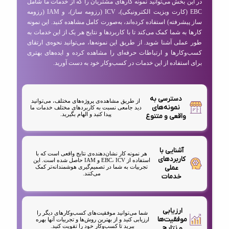
در این بخش می‌توانید نمونه کارهای مشتریان را که از خدمات ما شامل
EBC (کارت ویزیت الکترونیکی)، ICV (رزومه ساز)، و IAM (رزومه
ساز پیشرفته) استفاده کرده‌اند، به‌صورت کامل مشاهده کنید. این نمونه
کارها به شما کمک می‌کند تا با کاربردها و نتایج هر یک از این خدمات به
طور عملی آشنا شوید. از طریق این نمونه‌ها، می‌توانید نحوه‌ی ارتقای
کسب‌وکارها و ارتباطات حرفه‌ای را مشاهده کرده و ایده‌های بهتری
برای استفاده از این خدمات در کسب‌وکار خود به دست آورید.
دسترسی به
از طریق مشاهده‌ی پروژه‌های مختلف، می‌توانید
نمونه‌های
دید جامعی نسبت به کاربردهای مختلف خدمات ما
پیدا کنید و الهام بگیرید.
واقعی و متنوع
آشنایی با
هر نمونه کار نشان‌دهنده‌ی نتایج واقعی است که با
کاربردهای
استفاده از EBC، ICV و IAM حاصل شده است. این
عملی
تجربیات به شما در تصمیم‌گیری هوشمندانه‌تر کمک
می‌کنند.
خدمات
ارزیابی
شما می‌توانید موفقیت‌های کسب‌وکارهای دیگر را
موفقیت‌ها
ارزیابی کنید و از بهترین روش‌ها و تجربیات آنها بهره
ببرید تا کسب‌وکار خود را تقویت کنید.
و نتایج