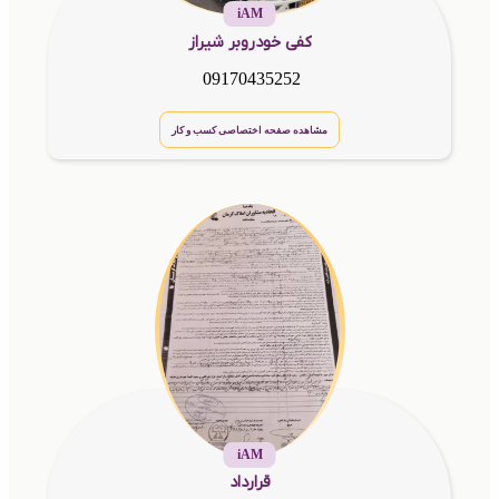
iAM
کفی خودروبر شیراز
09170435252
مشاهده صفحه اختصاصی کسب و کار
iAM
قرارداد