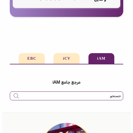
EBC
iCV
iAM
مرجع جامع iAM