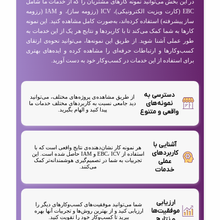
در این بخش می‌توانید نمونه کارهای مشتریان را که از خدمات ما شامل
EBC (کارت ویزیت الکترونیکی)، ICV (رزومه ساز)، و IAM (رزومه
ساز پیشرفته) استفاده کرده‌اند، به‌صورت کامل مشاهده کنید. این نمونه
کارها به شما کمک می‌کند تا با کاربردها و نتایج هر یک از این خدمات به
طور عملی آشنا شوید. از طریق این نمونه‌ها، می‌توانید نحوه‌ی ارتقای
کسب‌وکارها و ارتباطات حرفه‌ای را مشاهده کرده و ایده‌های بهتری
برای استفاده از این خدمات در کسب‌وکار خود به دست آورید.
دسترسی به
از طریق مشاهده‌ی پروژه‌های مختلف، می‌توانید
نمونه‌های
دید جامعی نسبت به کاربردهای مختلف خدمات ما
پیدا کنید و الهام بگیرید.
واقعی و متنوع
آشنایی با
هر نمونه کار نشان‌دهنده‌ی نتایج واقعی است که با
کاربردهای
استفاده از EBC، ICV و IAM حاصل شده است. این
عملی
تجربیات به شما در تصمیم‌گیری هوشمندانه‌تر کمک
می‌کنند.
خدمات
ارزیابی
شما می‌توانید موفقیت‌های کسب‌وکارهای دیگر را
موفقیت‌ها
ارزیابی کنید و از بهترین روش‌ها و تجربیات آنها بهره
ببرید تا کسب‌وکار خود را تقویت کنید.
و نتایج