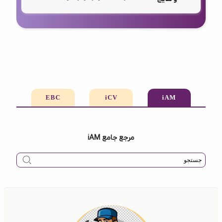
EBC
iCV
iAM
مرجع جامع iAM