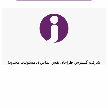
شرکت گسترش طراحان نقش الماس (بامسئوليت محدود)
فعالیت خود را با مدیریت آقای علی معارفی از تاریخ
1390/09/08 شروع کرده است. هسته اولیه این مجموعه در
راستای حضوری پویا و خلاق در کسب و کارهای فضای
مجازی شکل گرفت.