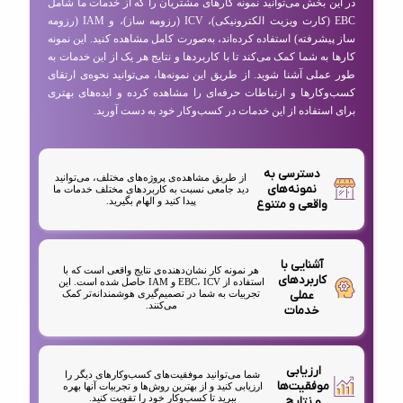
در این بخش می‌توانید نمونه کارهای مشتریان را که از خدمات ما شامل
EBC (کارت ویزیت الکترونیکی)، ICV (رزومه ساز)، و IAM (رزومه
ساز پیشرفته) استفاده کرده‌اند، به‌صورت کامل مشاهده کنید. این نمونه
کارها به شما کمک می‌کند تا با کاربردها و نتایج هر یک از این خدمات به
طور عملی آشنا شوید. از طریق این نمونه‌ها، می‌توانید نحوه‌ی ارتقای
کسب‌وکارها و ارتباطات حرفه‌ای را مشاهده کرده و ایده‌های بهتری
برای استفاده از این خدمات در کسب‌وکار خود به دست آورید.
دسترسی به
از طریق مشاهده‌ی پروژه‌های مختلف، می‌توانید
نمونه‌های
دید جامعی نسبت به کاربردهای مختلف خدمات ما
پیدا کنید و الهام بگیرید.
واقعی و متنوع
آشنایی با
هر نمونه کار نشان‌دهنده‌ی نتایج واقعی است که با
کاربردهای
استفاده از EBC، ICV و IAM حاصل شده است. این
عملی
تجربیات به شما در تصمیم‌گیری هوشمندانه‌تر کمک
می‌کنند.
خدمات
ارزیابی
شما می‌توانید موفقیت‌های کسب‌وکارهای دیگر را
موفقیت‌ها
ارزیابی کنید و از بهترین روش‌ها و تجربیات آنها بهره
ببرید تا کسب‌وکار خود را تقویت کنید.
و نتایج