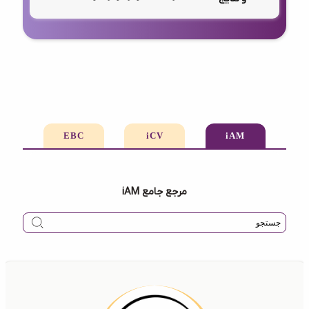
EBC
iCV
iAM
مرجع جامع iAM