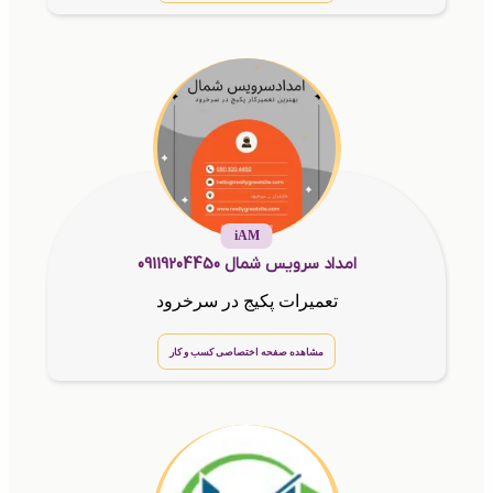
iAM
امداد سرویس شمال 09119204450
تعمیرات پکیج در سرخرود
مشاهده صفحه اختصاصی کسب و کار