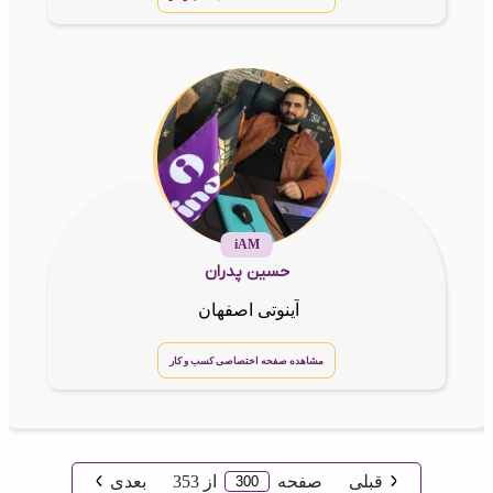
iAM
حسین پدران
آینوتی اصفهان
مشاهده صفحه اختصاصی کسب و کار
قبلی
صفحه
از
353
بعدی