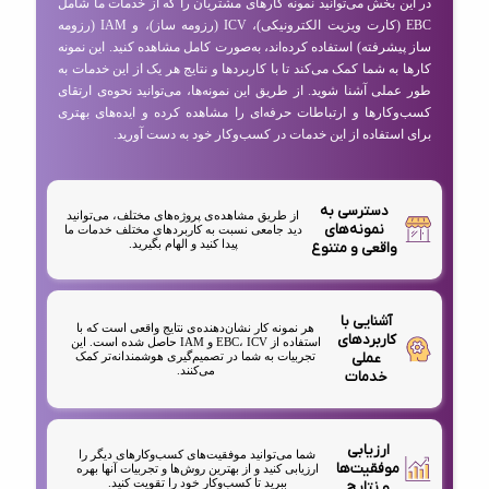
در این بخش می‌توانید نمونه کارهای مشتریان را که از خدمات ما شامل
EBC (کارت ویزیت الکترونیکی)، ICV (رزومه ساز)، و IAM (رزومه
ساز پیشرفته) استفاده کرده‌اند، به‌صورت کامل مشاهده کنید. این نمونه
کارها به شما کمک می‌کند تا با کاربردها و نتایج هر یک از این خدمات به
طور عملی آشنا شوید. از طریق این نمونه‌ها، می‌توانید نحوه‌ی ارتقای
کسب‌وکارها و ارتباطات حرفه‌ای را مشاهده کرده و ایده‌های بهتری
برای استفاده از این خدمات در کسب‌وکار خود به دست آورید.
دسترسی به
از طریق مشاهده‌ی پروژه‌های مختلف، می‌توانید
نمونه‌های
دید جامعی نسبت به کاربردهای مختلف خدمات ما
پیدا کنید و الهام بگیرید.
واقعی و متنوع
آشنایی با
هر نمونه کار نشان‌دهنده‌ی نتایج واقعی است که با
کاربردهای
استفاده از EBC، ICV و IAM حاصل شده است. این
عملی
تجربیات به شما در تصمیم‌گیری هوشمندانه‌تر کمک
می‌کنند.
خدمات
ارزیابی
شما می‌توانید موفقیت‌های کسب‌وکارهای دیگر را
موفقیت‌ها
ارزیابی کنید و از بهترین روش‌ها و تجربیات آنها بهره
ببرید تا کسب‌وکار خود را تقویت کنید.
و نتایج