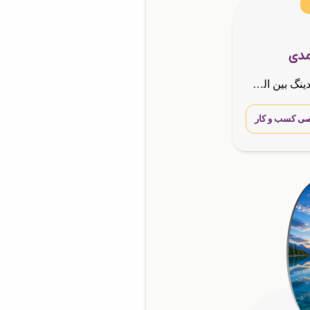
مدی
کارآفرین,نماینده هلدینگ بین المللیG.T.N.A,مشاور کسب و کارها
ی کسب و کار