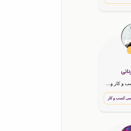
دانی
نماینده و مشاور کسب و کار و کارشناس هلدینگ بین المللیG . T . N. A
ی کسب و کار