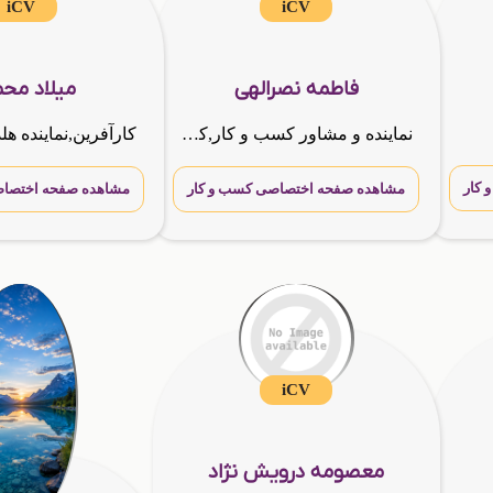
iCV
iCV
فاطمه نصرالهی
میلاد مح
نماینده و مشاور کسب و کار,کارشناس رسمی هلدینگ بین المللی G.T.N.A و برترین طراح رزومه گوگل
کار
مشاهده صفحه اختصاصی کسب و کار
مشاهده صفحه اختصاص
iCV
معصومه درویش نژاد