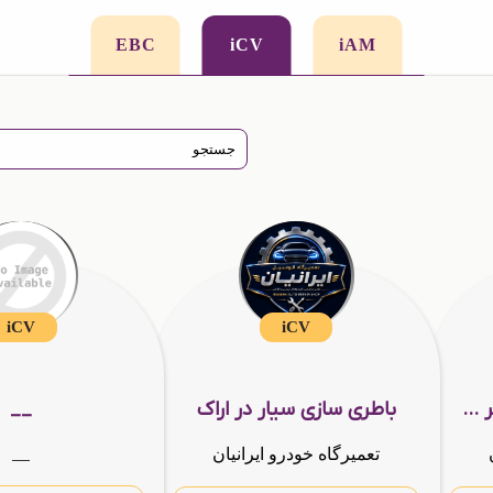
EBC
iCV
iAM
iCV
iCV
یدک کش و کفی خودروبر در اراک
باطری سازی سیار در اراک
__
__
تعمیرگاه خودرو ایرانیان