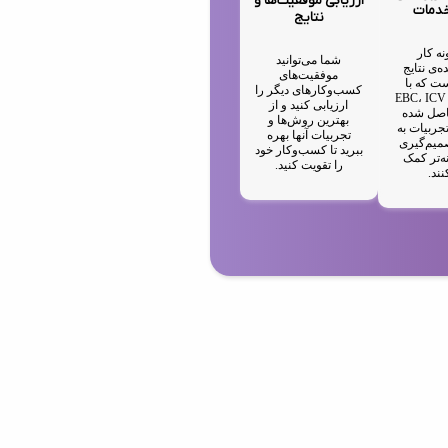
ارزیابی موفقیت‌ها و
خدمات
نتایج
نه کار
شما می‌توانید
ه‌ی نتایج
موفقیت‌های
ت که با
کسب‌وکارهای دیگر را
استفاده از EBC، ICV
ارزیابی کنید و از
IA حاصل شده
بهترین روش‌ها و
جربیات به
تجربیات آنها بهره
میم‌گیری
ببرید تا کسب‌وکار خود
ه‌تر کمک
را تقویت کنید.
نند.