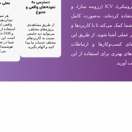
دسترسی به
عملی 
شامل EBC (کارت ویزیت الکترونیکی)، ICV (رزومه ساز)، و
نمونه‌های واقعی و
متنوع
ستفاده کرده‌اند، به‌صورت کامل
هر نمو
نشان‌دهند
واقعی اس
از طریق مشاهده‌ی
شما کمک می‌کند تا با کاربردها و
پروژه‌های مختلف،
و M
می‌توانید دید جامعی
ر عملی آشنا شوید. از طریق این
است. این ت
نسبت به کاربردهای
شما در تص
مختلف خدمات ما پیدا
رتقای کسب‌وکارها و ارتباطات
هوشمندان
کنید و الهام بگیرید.
می‌ک
های بهتری برای استفاده از این
 آورید.