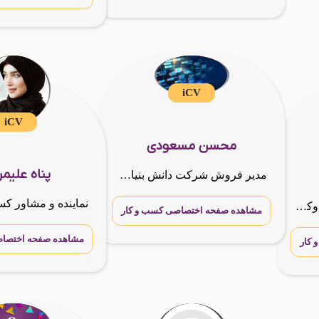
iCV
iCV
محسن مسعودی
پناه علیمر
مدیر فروش شرکت دانش بنیان گسترش طراحان نقش الماس INOTI,مشاور فروش انواع رایانه,تعمیر سخت افزار و نرم افزار
نماینده ومشاور کسب وکار وکارشناس هلدینگ بین المللی G.T.N.Aهنرمند وطراح
مشاهده صفحه اختصاصی کسب و کار
مشاهده صفحه اختصاص
کار