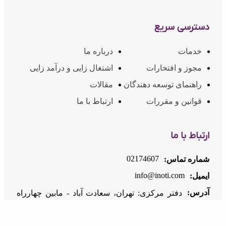
دسترسی سریع
خدمات
درباره ما
مجوز و افتخارات
اشتغال زایی و درآمد زایی
راهنمای توسعه دهندگان
مقالات
قوانین و مقررات
ارتباط با ما
ارتباط با ما
02174607
شماره تماس:
info@inoti.com
ایمیل:
آدرس:
دفتر مرکزی: تهران، سعادت آباد - مابین چهارراه
سرو و کتاب - برج لیام (پلاک ۷۶) - طبقه ۱۱ - واحد
۴۵/۱ ، کد پستی: 1998994583