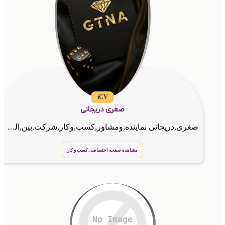
iCV
صغری دریجانی
صغری,دریجانی نماینده,ومشاور,کسب,وکار,شرکت,بین,المللیGTNA
مشاهده صفحه اختصاصی کسب و کار