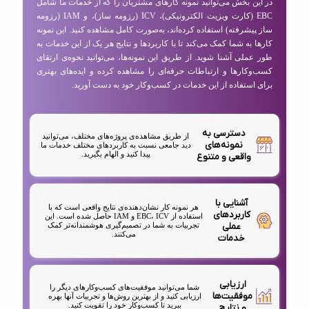
در این بخش می‌توانید نمونه کارهای مشتریان را که از خدمات ما شامل
EBC (کارت ویزیت الکترونیکی)، ICV (رزومه ساز)، و IAM (رزومه
ساز پیشرفته) استفاده کرده‌اند، به‌صورت کامل مشاهده کنید. این نمونه
کارها به شما کمک می‌کند تا با کاربردها و نتایج هر یک از این خدمات به
طور عملی آشنا شوید. از طریق این نمونه‌ها، می‌توانید نحوه‌ی ارتقای
کسب‌وکارها و ارتباطات حرفه‌ای را مشاهده کرده و ایده‌های بهتری
برای استفاده از این خدمات در کسب‌وکار خود به دست آورید.
دسترسی به
از طریق مشاهده‌ی پروژه‌های مختلف، می‌توانید
نمونه‌های
دید جامعی نسبت به کاربردهای مختلف خدمات ما
پیدا کنید و الهام بگیرید.
واقعی و متنوع
آشنایی با
هر نمونه کار نشان‌دهنده‌ی نتایج واقعی است که با
کاربردهای
استفاده از EBC، ICV و IAM حاصل شده است. این
عملی
تجربیات به شما در تصمیم‌گیری هوشمندانه‌تر کمک
می‌کنند.
خدمات
ارزیابی
شما می‌توانید موفقیت‌های کسب‌وکارهای دیگر را
موفقیت‌ها
ارزیابی کنید و از بهترین روش‌ها و تجربیات آنها بهره
ببرید تا کسب‌وکار خود را تقویت کنید.
و نتایج