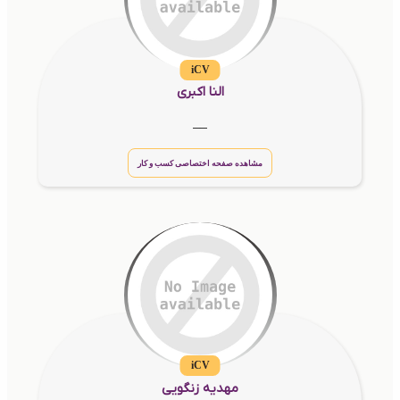
iCV
النا اکبری
__
مشاهده صفحه اختصاصی کسب و کار
iCV
مهدیه زنگویی