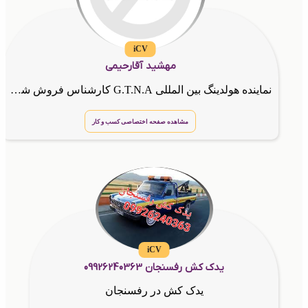
iCV
مهشید آقارحیمی
نماینده هولدینگ بین المللی G.T.N.A کارشناس فروش شرکت گسترش طراحان نقش الماس
مشاهده صفحه اختصاصی کسب و کار
iCV
یدک کش رفسنجان 09926240363
یدک کش در رفسنجان