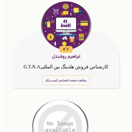
iCV
ابراهیم روشندل
کارشناس فروش هلدینگ بین المللیG.T.N.A
مشاهده صفحه اختصاصی کسب و کار