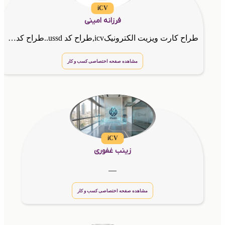
iCV
فرزانه امینی
طراح کارت ویزیت الکترونیکicv,طراح کد ussd..طراح کد EBC
مشاهده صفحه اختصاصی کسب و کار
iCV
زینب غفوری
__
مشاهده صفحه اختصاصی کسب و کار