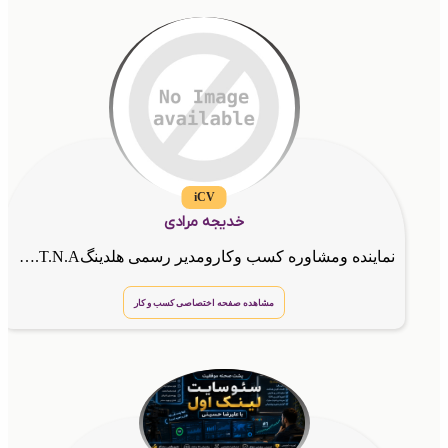
iCV
خدیجه مرادی
نماینده ومشاوره کسب وکارومدیر رسمی هلدینگG.T.N.Aومربیهنرمند و طراح
مشاهده صفحه اختصاصی کسب و کار