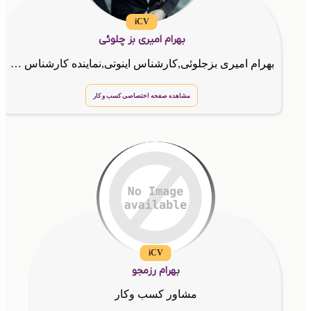
iCV
بهرام امیری بز چلوئی
بهرام امیری بزجلوئی,کارشناس اینوتی,نماینده کارشناس اینوتی,بهرام امیری بزجلویی ,فروش کارت ویزیت الکترونیکی, طراح سایت ,طراح کدussd,نماینده شرکت گسترش نقش الماس
مشاهده صفحه اختصاصی کسب و کار
iCV
بهرام رزمجو
مشاور کسب وکار