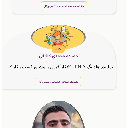
مشاهده صفحه اختصاصی کسب و کار
iCV
حمیده محمدی کاشانی
نماینده هلدینگ G.T.N.A⚡کارآفرین و مشاورکسب وکار⚡,کارشناس فروش مشاورهلدینگ گسترش طراحان نقش الماس مشاور کسب و کار و کارآفرین طراح حرفه ای سایت کارت ویزیت الکترونیک و ارائه دهنده ی کدهای دستوری
مشاهده صفحه اختصاصی کسب و کار