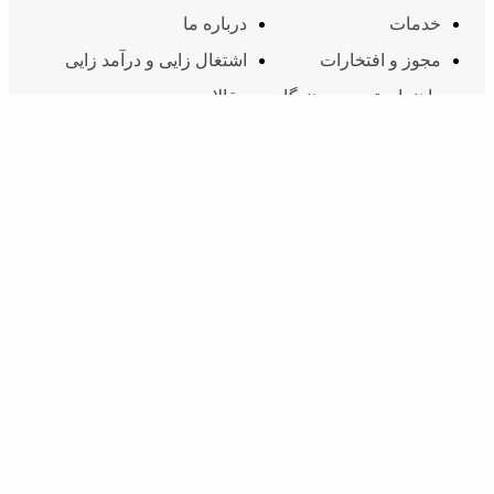
خدمات
درباره ما
مجوز و افتخارات
اشتغال زایی و درآمد زایی
راهنمای توسعه دهندگان
مقالات
قوانین و مقررات
ارتباط با ما
ارتباط با ما
02174607
شماره تماس:
info@inoti.com
ایمیل:
آدرس:
دفتر مرکزی: تهران، سعادت آباد - مابین چهارراه
سرو و کتاب - برج لیام (پلاک ۷۶) - طبقه ۱۱ - واحد
۴۵/۱ ، کد پستی: 1998994583