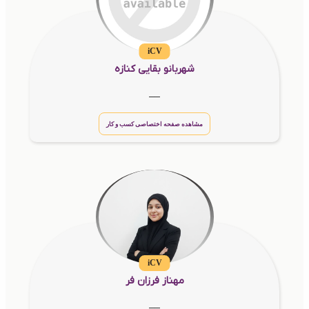
iCV
شهربانو بقایی کنازه
__
مشاهده صفحه اختصاصی کسب و کار
iCV
مهناز فرزان فر
__