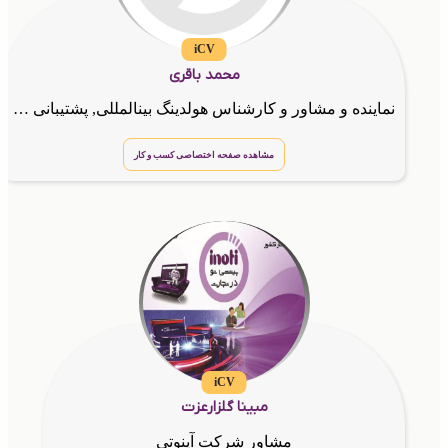
iCV
محمد باقری
نماینده و مشاور و کارشناس هولدینگ بینالمللی, پشتیبانی شرکت آینوتی G.T.N.A
مشاهده صفحه اختصاصی کسب و کار
iCV
مبینا گلزارعزت
مشاور شرکت آینوتی