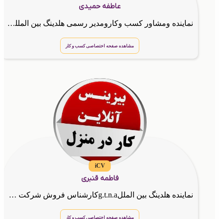
عاطفه حمیدی
نماینده ومشاور کسب وکارومدیر رسمی هلدینگ بین المللی G.T.N.A و طراح سایت
مشاهده صفحه اختصاصی کسب و کار
iCV
فاطمه قنبری
نماینده هلدینگ بین المللg.t.n.aکارشناس فروش شرکت طراحان نقش الماس
مشاهده صفحه اختصاصی کسب و کار