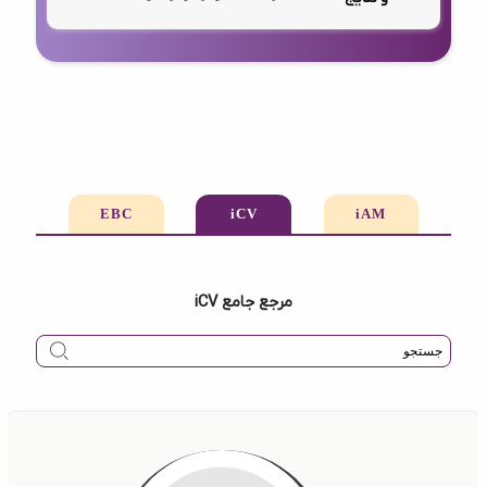
EBC
iCV
iAM
مرجع جامع iCV