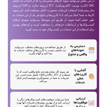
در این بخش می‌توانید نمونه کارهای مشتریان را که از خدمات ما شامل
EBC (کارت ویزیت الکترونیکی)، ICV (رزومه ساز)، و IAM (رزومه
ساز پیشرفته) استفاده کرده‌اند، به‌صورت کامل مشاهده کنید. این نمونه
کارها به شما کمک می‌کند تا با کاربردها و نتایج هر یک از این خدمات به
طور عملی آشنا شوید. از طریق این نمونه‌ها، می‌توانید نحوه‌ی ارتقای
کسب‌وکارها و ارتباطات حرفه‌ای را مشاهده کرده و ایده‌های بهتری
برای استفاده از این خدمات در کسب‌وکار خود به دست آورید.
دسترسی به
از طریق مشاهده‌ی پروژه‌های مختلف، می‌توانید
نمونه‌های
دید جامعی نسبت به کاربردهای مختلف خدمات ما
پیدا کنید و الهام بگیرید.
واقعی و متنوع
آشنایی با
هر نمونه کار نشان‌دهنده‌ی نتایج واقعی است که با
کاربردهای
استفاده از EBC، ICV و IAM حاصل شده است. این
عملی
تجربیات به شما در تصمیم‌گیری هوشمندانه‌تر کمک
می‌کنند.
خدمات
ارزیابی
شما می‌توانید موفقیت‌های کسب‌وکارهای دیگر را
موفقیت‌ها
ارزیابی کنید و از بهترین روش‌ها و تجربیات آنها بهره
ببرید تا کسب‌وکار خود را تقویت کنید.
و نتایج