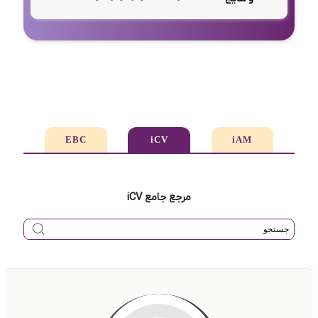
EBC
iCV
iAM
مرجع جامع iCV