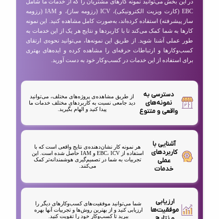
در این بخش می‌توانید نمونه کارهای مشتریان را که از خدمات ما شامل
EBC (کارت ویزیت الکترونیکی)، ICV (رزومه ساز)، و IAM (رزومه
ساز پیشرفته) استفاده کرده‌اند، به‌صورت کامل مشاهده کنید. این نمونه
کارها به شما کمک می‌کند تا با کاربردها و نتایج هر یک از این خدمات به
طور عملی آشنا شوید. از طریق این نمونه‌ها، می‌توانید نحوه‌ی ارتقای
کسب‌وکارها و ارتباطات حرفه‌ای را مشاهده کرده و ایده‌های بهتری
برای استفاده از این خدمات در کسب‌وکار خود به دست آورید.
دسترسی به
از طریق مشاهده‌ی پروژه‌های مختلف، می‌توانید
نمونه‌های
دید جامعی نسبت به کاربردهای مختلف خدمات ما
پیدا کنید و الهام بگیرید.
واقعی و متنوع
آشنایی با
هر نمونه کار نشان‌دهنده‌ی نتایج واقعی است که با
کاربردهای
استفاده از EBC، ICV و IAM حاصل شده است. این
عملی
تجربیات به شما در تصمیم‌گیری هوشمندانه‌تر کمک
می‌کنند.
خدمات
ارزیابی
شما می‌توانید موفقیت‌های کسب‌وکارهای دیگر را
موفقیت‌ها
ارزیابی کنید و از بهترین روش‌ها و تجربیات آنها بهره
ببرید تا کسب‌وکار خود را تقویت کنید.
و نتایج