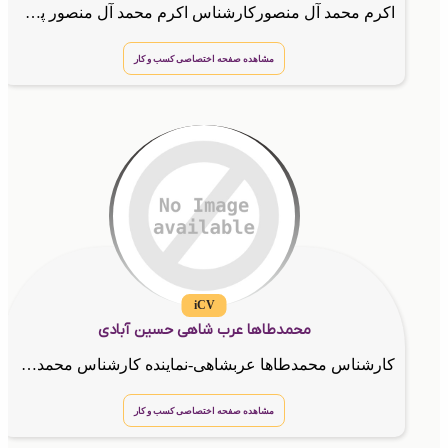
اکرم محمد آل منصورکارشناس اکرم محمد آل منصور پشتیبان اکرم محمد آل منصورکارشناس هلدینگ اکرم محمد آل منصور
مشاهده صفحه اختصاصی کسب و کار
iCV
محمدطاها عرب شاهی حسین آبادی
کارشناس محمدطاها عربشاهی-نماینده کارشناس محمدطاها عربشاهی-فروش کارت ویزیت الکترونیکی کارشناس محمدطاها عربشاهی-طراح کد ussd کارشناس محمدطاها عربشاهی-طراح سایت کارشناس محمدطاها عربشاهی
مشاهده صفحه اختصاصی کسب و کار