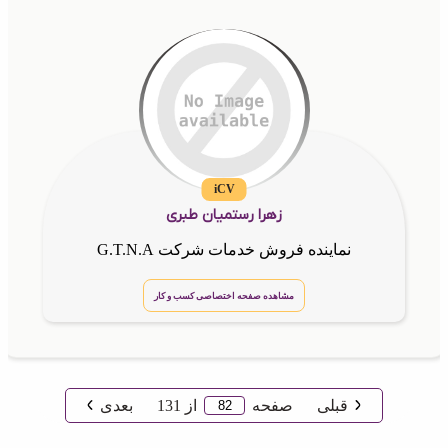
iCV
زهرا رستمیان طبری
نماینده فروش خدمات شرکت G.T.N.A
مشاهده صفحه اختصاصی کسب و کار
قبلی
صفحه
از
131
بعدی