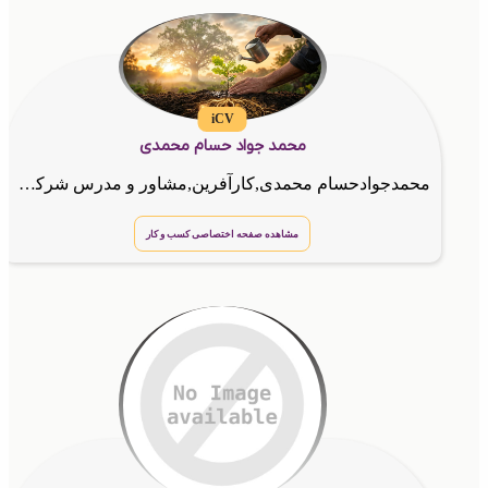
iCV
محمد جواد حسام محمدی
محمدجوادحسام محمدی,کارآفرین,مشاور و مدرس شرکت بین المللی گسترش طراحان نقش الماس (آینوتی),طراح حرفه ای کارت ویزیت الکترونیکی,طراح حرفه ای کدهای USSD,طراح حرفه ای رزومه گوگل
مشاهده صفحه اختصاصی کسب و کار