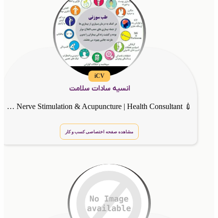
iCV
انسیه سادات سلامت
💉 Nurse | 🌿 Traditional & Islamic Medicine | ⚡ Herbal Medicine, Trigeminal Nerve Stimulation & Acupuncture | Health Consultant 💉 کارشناس پرستاری ,درمانگر طب سوزنی و سنتی
مشاهده صفحه اختصاصی کسب و کار