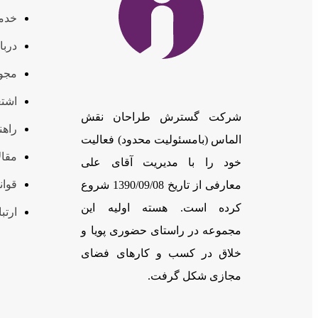
خدم
دربا
مجوز
اشتغ
شرکت گسترش طراحان نقش
راهن
الماس (بامسئوليت محدود) فعالیت
مقال
خود را با مدیریت آقای علی
قوان
معارفی از تاریخ 1390/09/08 شروع
کرده است. هسته اولیه این
ارتبا
مجموعه در راستای حضوری پویا و
خلاق در کسب و کارهای فضای
مجازی شکل گرفت.