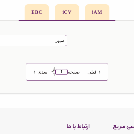
EBC
iCV
iAM
از
قبلی
صفحه
بعدی
1
سی سریع
ارتباط با ما