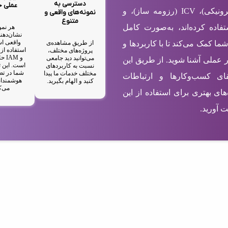
دسترسی به
عملی 
شامل EBC (کارت ویزیت الکترونیکی)، ICV (رزومه ساز)، و
نمونه‌های واقعی و
متنوع
ستفاده کرده‌اند، به‌صورت کامل
هر نمو
نشان‌دهند
واقعی اس
از طریق مشاهده‌ی
شما کمک می‌کند تا با کاربردها و
پروژه‌های مختلف،
و M
می‌توانید دید جامعی
ر عملی آشنا شوید. از طریق این
است. این ت
نسبت به کاربردهای
شما در تص
مختلف خدمات ما پیدا
رتقای کسب‌وکارها و ارتباطات
هوشمندان
کنید و الهام بگیرید.
می‌ک
های بهتری برای استفاده از این
 آورید.