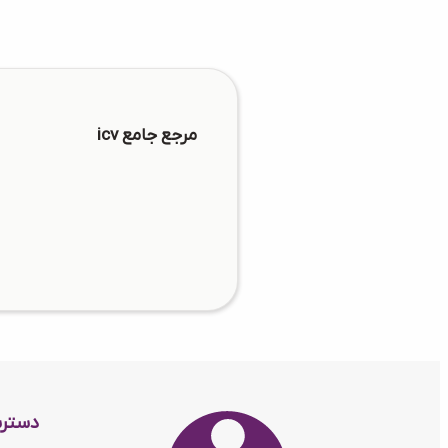
مرجع جامع icv
دستر