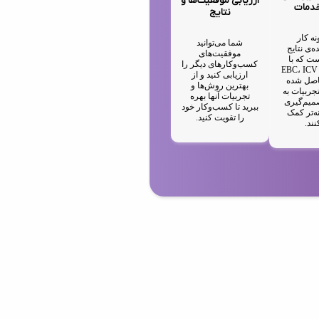
ارزیابی موفقیت‌ها و
خدمات
نتایج
نه کار
شما می‌توانید
ه‌ی نتایج
موفقیت‌های
ت که با
کسب‌وکارهای دیگر را
استفاده از EBC، ICV
ارزیابی کنید و از
IA حاصل شده
بهترین روش‌ها و
جربیات به
تجربیات آنها بهره
میم‌گیری
ببرید تا کسب‌وکار خود
ه‌تر کمک
را تقویت کنید.
نند.