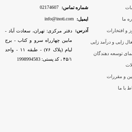
02174607
ات
شماره تماس:
info@inoti.com
ره ما
ایمیل:
 و افتخارات
آدرس:
دفتر مرکزی: تهران، سعادت آباد -
مابین چهارراه سرو و کتاب - برج
ال زایی و درآمد زایی
لیام (پلاک ۷۶) - طبقه ۱۱ - واحد
مای توسعه دهندگان
۴۵/۱ ، کد پستی: 1998994583
ات
ین و مقررات
ط با ما