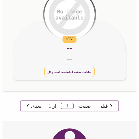
iCV
__
__
مشاهده صفحه اختصاصی کسب و کار
قبلی
صفحه
از
1
بعدی