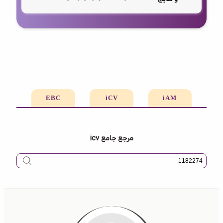
EBC
iCV
iAM
مرجع جامع icv