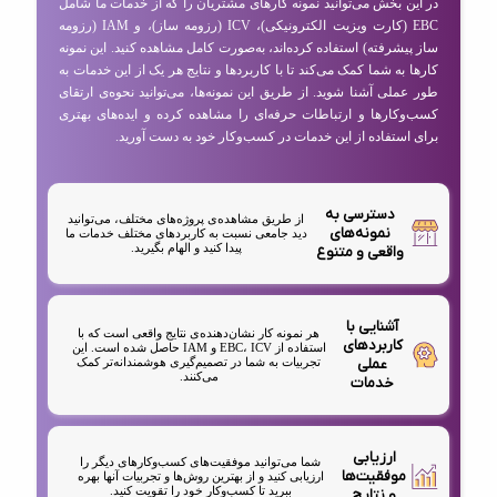
در این بخش می‌توانید نمونه کارهای مشتریان را که از خدمات ما شامل
EBC (کارت ویزیت الکترونیکی)، ICV (رزومه ساز)، و IAM (رزومه
ساز پیشرفته) استفاده کرده‌اند، به‌صورت کامل مشاهده کنید. این نمونه
کارها به شما کمک می‌کند تا با کاربردها و نتایج هر یک از این خدمات به
طور عملی آشنا شوید. از طریق این نمونه‌ها، می‌توانید نحوه‌ی ارتقای
کسب‌وکارها و ارتباطات حرفه‌ای را مشاهده کرده و ایده‌های بهتری
برای استفاده از این خدمات در کسب‌وکار خود به دست آورید.
دسترسی به
از طریق مشاهده‌ی پروژه‌های مختلف، می‌توانید
نمونه‌های
دید جامعی نسبت به کاربردهای مختلف خدمات ما
پیدا کنید و الهام بگیرید.
واقعی و متنوع
آشنایی با
هر نمونه کار نشان‌دهنده‌ی نتایج واقعی است که با
کاربردهای
استفاده از EBC، ICV و IAM حاصل شده است. این
عملی
تجربیات به شما در تصمیم‌گیری هوشمندانه‌تر کمک
می‌کنند.
خدمات
ارزیابی
شما می‌توانید موفقیت‌های کسب‌وکارهای دیگر را
موفقیت‌ها
ارزیابی کنید و از بهترین روش‌ها و تجربیات آنها بهره
ببرید تا کسب‌وکار خود را تقویت کنید.
و نتایج