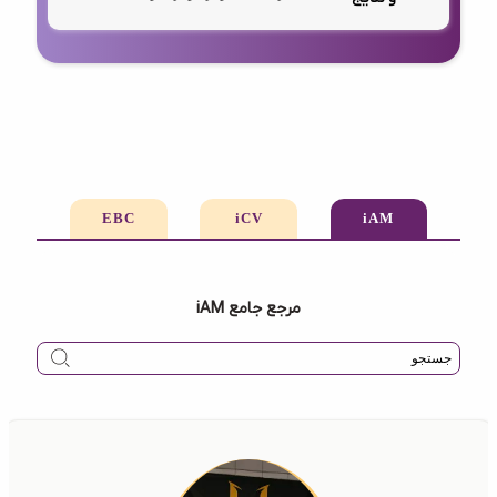
EBC
iCV
iAM
مرجع جامع iAM