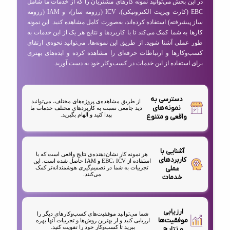
در این بخش می‌توانید نمونه کارهای مشتریان را که از خدمات ما شامل
EBC (کارت ویزیت الکترونیکی)، ICV (رزومه ساز)، و IAM (رزومه
ساز پیشرفته) استفاده کرده‌اند، به‌صورت کامل مشاهده کنید. این نمونه
کارها به شما کمک می‌کند تا با کاربردها و نتایج هر یک از این خدمات به
طور عملی آشنا شوید. از طریق این نمونه‌ها، می‌توانید نحوه‌ی ارتقای
کسب‌وکارها و ارتباطات حرفه‌ای را مشاهده کرده و ایده‌های بهتری
برای استفاده از این خدمات در کسب‌وکار خود به دست آورید.
دسترسی به
از طریق مشاهده‌ی پروژه‌های مختلف، می‌توانید
نمونه‌های
دید جامعی نسبت به کاربردهای مختلف خدمات ما
پیدا کنید و الهام بگیرید.
واقعی و متنوع
آشنایی با
هر نمونه کار نشان‌دهنده‌ی نتایج واقعی است که با
کاربردهای
استفاده از EBC، ICV و IAM حاصل شده است. این
عملی
تجربیات به شما در تصمیم‌گیری هوشمندانه‌تر کمک
می‌کنند.
خدمات
ارزیابی
شما می‌توانید موفقیت‌های کسب‌وکارهای دیگر را
موفقیت‌ها
ارزیابی کنید و از بهترین روش‌ها و تجربیات آنها بهره
ببرید تا کسب‌وکار خود را تقویت کنید.
و نتایج