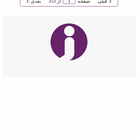
قبلی
صفحه
از
353
بعدی
شرکت گسترش طراحان نقش الماس (بامسئوليت محدود)
فعالیت خود را با مدیریت آقای علی معارفی از تاریخ
1390/09/08 شروع کرده است. هسته اولیه این مجموعه در
راستای حضوری پویا و خلاق در کسب و کارهای فضای
مجازی شکل گرفت.