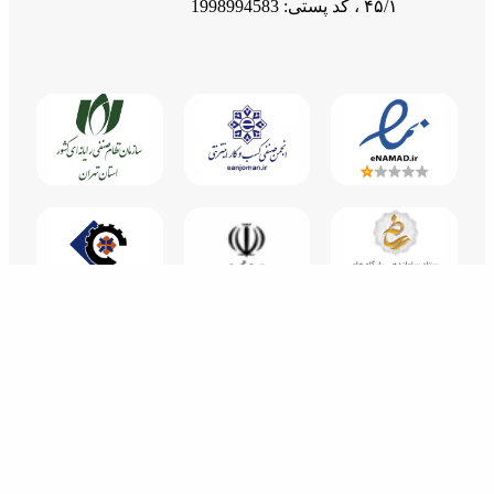
۴۵/۱ ، کد پستی: 1998994583