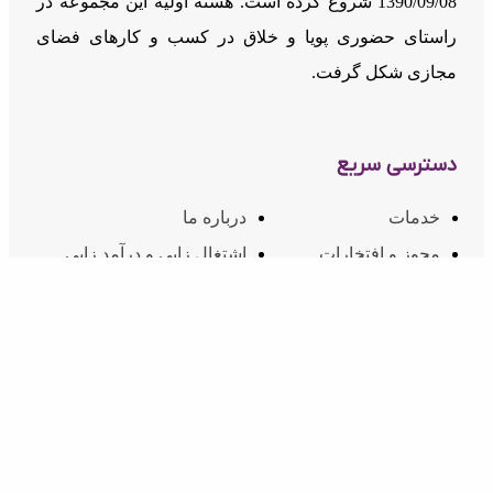
1390/09/08 شروع کرده است. هسته اولیه این مجموعه در
راستای حضوری پویا و خلاق در کسب و کارهای فضای
مجازی شکل گرفت.
دسترسی سریع
خدمات
درباره ما
مجوز و افتخارات
اشتغال زایی و درآمد زایی
راهنمای توسعه دهندگان
مقالات
قوانین و مقررات
ارتباط با ما
ارتباط با ما
02174607
شماره تماس:
info@inoti.com
ایمیل: