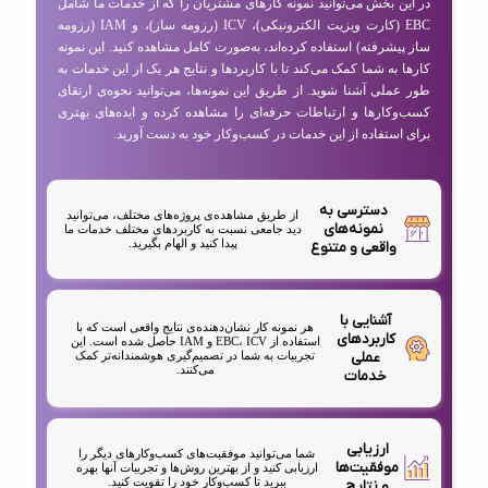
در این بخش می‌توانید نمونه کارهای مشتریان را که از خدمات ما شامل
EBC (کارت ویزیت الکترونیکی)، ICV (رزومه ساز)، و IAM (رزومه
ساز پیشرفته) استفاده کرده‌اند، به‌صورت کامل مشاهده کنید. این نمونه
کارها به شما کمک می‌کند تا با کاربردها و نتایج هر یک از این خدمات به
طور عملی آشنا شوید. از طریق این نمونه‌ها، می‌توانید نحوه‌ی ارتقای
کسب‌وکارها و ارتباطات حرفه‌ای را مشاهده کرده و ایده‌های بهتری
برای استفاده از این خدمات در کسب‌وکار خود به دست آورید.
دسترسی به
از طریق مشاهده‌ی پروژه‌های مختلف، می‌توانید
نمونه‌های
دید جامعی نسبت به کاربردهای مختلف خدمات ما
پیدا کنید و الهام بگیرید.
واقعی و متنوع
آشنایی با
هر نمونه کار نشان‌دهنده‌ی نتایج واقعی است که با
کاربردهای
استفاده از EBC، ICV و IAM حاصل شده است. این
عملی
تجربیات به شما در تصمیم‌گیری هوشمندانه‌تر کمک
می‌کنند.
خدمات
ارزیابی
شما می‌توانید موفقیت‌های کسب‌وکارهای دیگر را
موفقیت‌ها
ارزیابی کنید و از بهترین روش‌ها و تجربیات آنها بهره
ببرید تا کسب‌وکار خود را تقویت کنید.
و نتایج