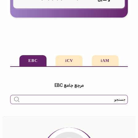
EBC
iCV
iAM
مرجع جامع EBC