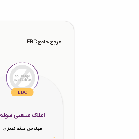
مرجع جامع EBC
EBC
املاک صنعتی سوله
مهندس میثم تمیزی