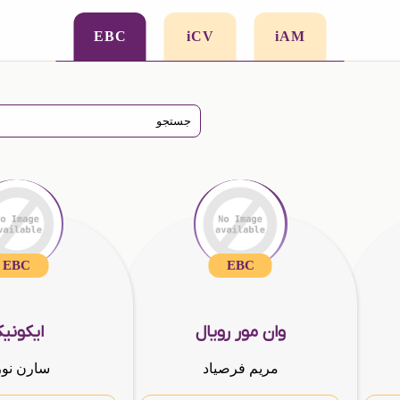
EBC
iCV
iAM
EBC
EBC
وان مور رویال
ایکونی
مریم فرصیاد
سارن نو