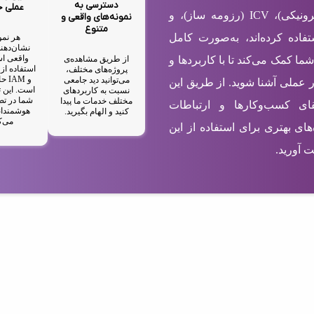
دسترسی به
عملی 
شامل EBC (کارت ویزیت الکترونیکی)، ICV (رزومه ساز)، و
نمونه‌های واقعی و
متنوع
ستفاده کرده‌اند، به‌صورت کامل
هر نمو
نشان‌دهند
واقعی اس
از طریق مشاهده‌ی
شما کمک می‌کند تا با کاربردها و
پروژه‌های مختلف،
و M
می‌توانید دید جامعی
ر عملی آشنا شوید. از طریق این
است. این ت
نسبت به کاربردهای
شما در تص
مختلف خدمات ما پیدا
رتقای کسب‌وکارها و ارتباطات
هوشمندان
کنید و الهام بگیرید.
می‌ک
های بهتری برای استفاده از این
 آورید.