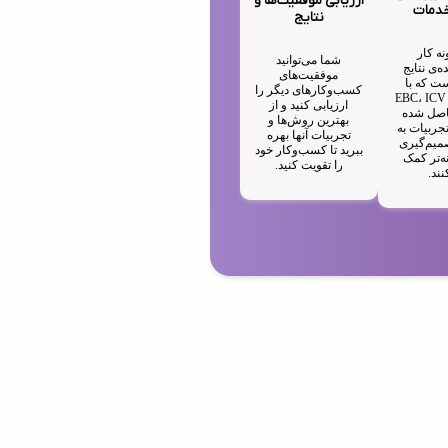
ارزیابی موفقیت‌ها و
خدمات
نتایج
نه کار
شما می‌توانید
ه‌ی نتایج
موفقیت‌های
ت که با
کسب‌وکارهای دیگر را
استفاده از EBC، ICV
ارزیابی کنید و از
IA حاصل شده
بهترین روش‌ها و
جربیات به
تجربیات آنها بهره
میم‌گیری
ببرید تا کسب‌وکار خود
ه‌تر کمک
را تقویت کنید.
نند.