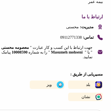
عمر
 با ما
مدیریت:
محسنی
09112771338
تماس:
جهت ارتباط با این کسب و کار عبارت "
معصومه محسنی
" یا "
Masumeh mohseni
" را به شماره
10008590
پیامک
نمایید.
|
©
OpenStreetMap
contribut
+
ابی از طریق :
−
بلد
ویز
نشان