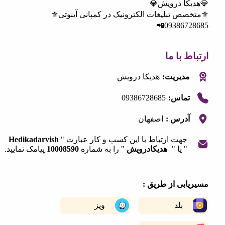
کا درویش💎
ص تبلیغات الکترونیک در کمپانی آینوتی⚜️
0938672
 با ما
مدیریت:
هدیکا درویش
09386728685
تماس:
آدرس :
اصفهان
جهت ارتباط با این کسب و کار عبارت "
Hedikadarvish
" یا "
هدیکادرویش
" را به شماره
10008590
پیامک نمایید.
|
©
OpenStreetMap
contribut
+
ابی از طریق :
−
بلد
ویز