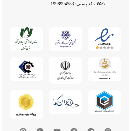
1405/03/10
0
۴۵/۱ ، کد پستی: 1998994583
آموزش کامل راه‌اندازی و تنظیم نوتی‌من (Notiman)
1405/04/06
1
آموزش استفاده از قابلیت جدید «نمایش آنلاین منوهای USSD»
1404/05/25
1
ویرایش و تکمیل اطلاعات رزومه ایجاد شده
1403/07/23
1
گزارش کیف پول پورسانت آی نوتی
1403/10/03
0