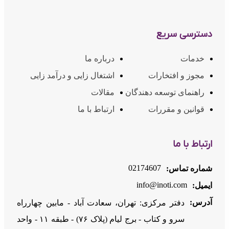
1403/07/24
1
دسترسی سریع
تنظیمات اطلاعات پرداخت در کد دستوری USSD آی‌نوتی
خدمات
درباره ما
1404/12/04
2
مجوز و افتخارات
اشتغال زایی و درآمد زایی
راهنمای توسعه دهندگان
مقالات
سرویس تور مجازی Vtour در آی‌نوتی
قوانین و مقررات
ارتباط با ما
1404/12/23
1
ارتباط با ما
آموزش خریداری و ساخت تور مجازی Vtour آینوتی
02174607
شماره تماس:
1404/12/23
2
info@inoti.com
ایمیل:
آدرس:
دفتر مرکزی: تهران، سعادت آباد - مابین چهارراه
مراحل خرید، فعال‌سازی و استفاده از نوتی‌من
سرو و کتاب - برج لیام (پلاک ۷۶) - طبقه ۱۱ - واحد