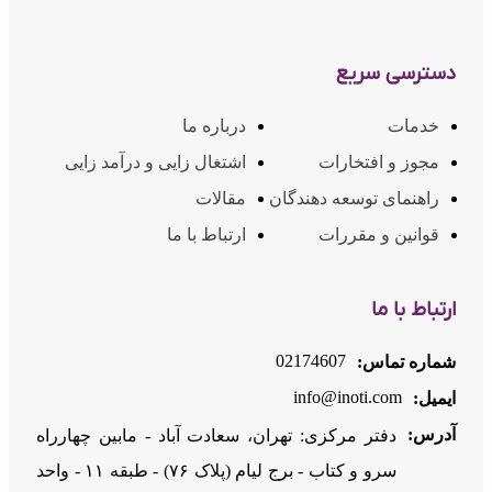
1403/07/24
2
دسترسی سریع
معرفی ابزار میز کار سرویس iAM
خدمات
درباره ما
1403/07/24
1
مجوز و افتخارات
اشتغال زایی و درآمد زایی
راهنمای توسعه دهندگان
مقالات
ویرایش اطلاعات پروفایل در iAM
قوانین و مقررات
ارتباط با ما
1403/07/24
1
ارتباط با ما
خلاصه گزارش حساب کاربری
02174607
شماره تماس:
1403/07/24
1
info@inoti.com
ایمیل:
آدرس:
دفتر مرکزی: تهران، سعادت آباد - مابین چهارراه
ایجاد رزومه جدید
سرو و کتاب - برج لیام (پلاک ۷۶) - طبقه ۱۱ - واحد