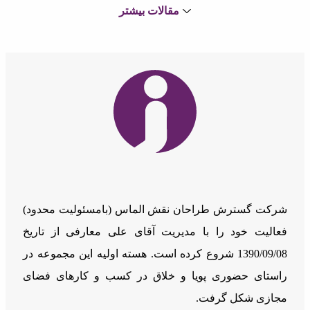
1403/07/24
1
مقالات بیشتر
ورود به میز کار سرویس iAM
1403/07/24
2
شرکت گسترش طراحان نقش الماس (بامسئوليت محدود)
فعالیت خود را با مدیریت آقای علی معارفی از تاریخ
1390/09/08 شروع کرده است. هسته اولیه این مجموعه در
راستای حضوری پویا و خلاق در کسب و کارهای فضای
ثبت رمز ایستا در سرویس iAM
مجازی شکل گرفت.