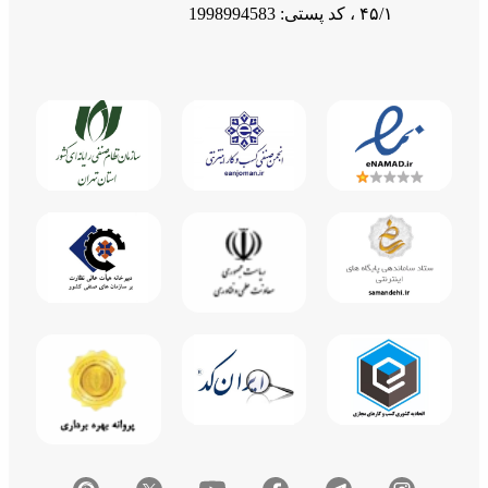
1403/07/24
0
۴۵/۱ ، کد پستی: 1998994583
تنظیمات رزومه
1403/07/24
0
پیش نمایش انتشار و به اشتراک گذاری رزومه
1403/07/23
1
نحوه‌ی تکمیل رزومه
1403/07/23
1
iMenu
1403/08/02
13