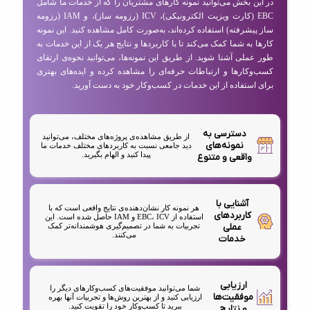
در این بخش می‌توانید نمونه کارهای مشتریان را که از خدمات ما شامل
EBC (کارت ویزیت الکترونیکی)، ICV (رزومه ساز)، و IAM (رزومه
ساز پیشرفته) استفاده کرده‌اند، به‌صورت کامل مشاهده کنید. این نمونه
کارها به شما کمک می‌کند تا با کاربردها و نتایج هر یک از این خدمات به
طور عملی آشنا شوید. از طریق این نمونه‌ها، می‌توانید نحوه‌ی ارتقای
کسب‌وکارها و ارتباطات حرفه‌ای را مشاهده کرده و ایده‌های بهتری
برای استفاده از این خدمات در کسب‌وکار خود به دست آورید.
دسترسی به
از طریق مشاهده‌ی پروژه‌های مختلف، می‌توانید
نمونه‌های
دید جامعی نسبت به کاربردهای مختلف خدمات ما
پیدا کنید و الهام بگیرید.
واقعی و متنوع
آشنایی با
هر نمونه کار نشان‌دهنده‌ی نتایج واقعی است که با
کاربردهای
استفاده از EBC، ICV و IAM حاصل شده است. این
عملی
تجربیات به شما در تصمیم‌گیری هوشمندانه‌تر کمک
می‌کنند.
خدمات
ارزیابی
شما می‌توانید موفقیت‌های کسب‌وکارهای دیگر را
موفقیت‌ها
ارزیابی کنید و از بهترین روش‌ها و تجربیات آنها بهره
ببرید تا کسب‌وکار خود را تقویت کنید.
و نتایج