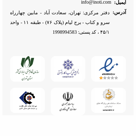
info@inoti.com
ایمیل:
آدرس:
دفتر مرکزی: تهران، سعادت آباد - مابین چهارراه
سرو و کتاب - برج لیام (پلاک ۷۶) - طبقه ۱۱ - واحد
۴۵/۱ ، کد پستی: 1998994583