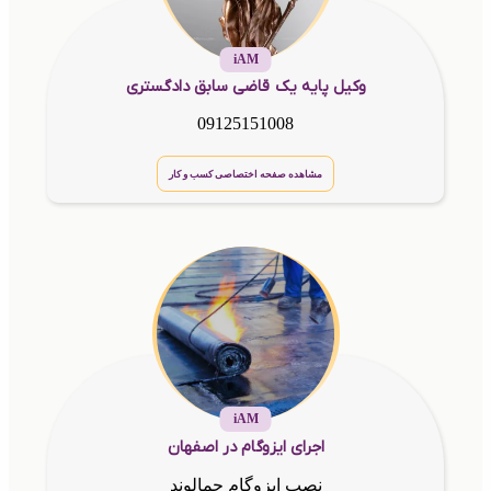
iAM
وکیل پایه یک قاضی سابق دادگستری
09125151008
مشاهده صفحه اختصاصی کسب و کار
iAM
اجرای ایزوگام در اصفهان
نصب ایزوگام جمالوند