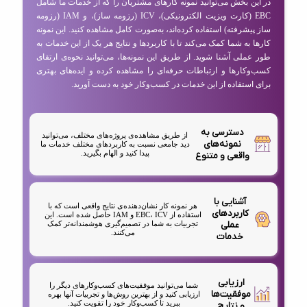
در این بخش می‌توانید نمونه کارهای مشتریان را که از خدمات ما شامل
EBC (کارت ویزیت الکترونیکی)، ICV (رزومه ساز)، و IAM (رزومه
ساز پیشرفته) استفاده کرده‌اند، به‌صورت کامل مشاهده کنید. این نمونه
کارها به شما کمک می‌کند تا با کاربردها و نتایج هر یک از این خدمات به
طور عملی آشنا شوید. از طریق این نمونه‌ها، می‌توانید نحوه‌ی ارتقای
کسب‌وکارها و ارتباطات حرفه‌ای را مشاهده کرده و ایده‌های بهتری
برای استفاده از این خدمات در کسب‌وکار خود به دست آورید.
دسترسی به
از طریق مشاهده‌ی پروژه‌های مختلف، می‌توانید
نمونه‌های
دید جامعی نسبت به کاربردهای مختلف خدمات ما
پیدا کنید و الهام بگیرید.
واقعی و متنوع
آشنایی با
هر نمونه کار نشان‌دهنده‌ی نتایج واقعی است که با
کاربردهای
استفاده از EBC، ICV و IAM حاصل شده است. این
عملی
تجربیات به شما در تصمیم‌گیری هوشمندانه‌تر کمک
می‌کنند.
خدمات
ارزیابی
شما می‌توانید موفقیت‌های کسب‌وکارهای دیگر را
موفقیت‌ها
ارزیابی کنید و از بهترین روش‌ها و تجربیات آنها بهره
ببرید تا کسب‌وکار خود را تقویت کنید.
و نتایج