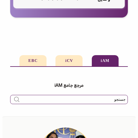
EBC
iCV
iAM
مرجع جامع iAM