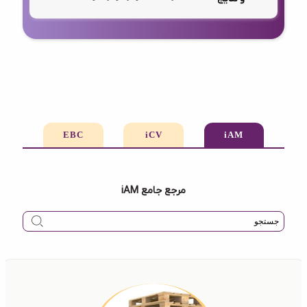
EBC
iCV
iAM
مرجع جامع iAM