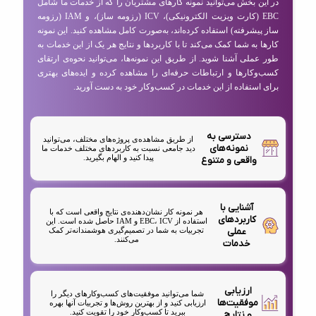
در این بخش می‌توانید نمونه کارهای مشتریان را که از خدمات ما شامل
EBC (کارت ویزیت الکترونیکی)، ICV (رزومه ساز)، و IAM (رزومه
ساز پیشرفته) استفاده کرده‌اند، به‌صورت کامل مشاهده کنید. این نمونه
کارها به شما کمک می‌کند تا با کاربردها و نتایج هر یک از این خدمات به
طور عملی آشنا شوید. از طریق این نمونه‌ها، می‌توانید نحوه‌ی ارتقای
کسب‌وکارها و ارتباطات حرفه‌ای را مشاهده کرده و ایده‌های بهتری
برای استفاده از این خدمات در کسب‌وکار خود به دست آورید.
دسترسی به
از طریق مشاهده‌ی پروژه‌های مختلف، می‌توانید
نمونه‌های
دید جامعی نسبت به کاربردهای مختلف خدمات ما
پیدا کنید و الهام بگیرید.
واقعی و متنوع
آشنایی با
هر نمونه کار نشان‌دهنده‌ی نتایج واقعی است که با
کاربردهای
استفاده از EBC، ICV و IAM حاصل شده است. این
عملی
تجربیات به شما در تصمیم‌گیری هوشمندانه‌تر کمک
می‌کنند.
خدمات
ارزیابی
شما می‌توانید موفقیت‌های کسب‌وکارهای دیگر را
موفقیت‌ها
ارزیابی کنید و از بهترین روش‌ها و تجربیات آنها بهره
ببرید تا کسب‌وکار خود را تقویت کنید.
و نتایج