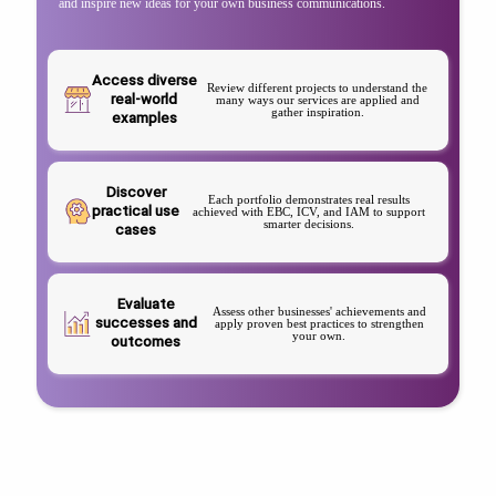
and inspire new ideas for your own business communications.
Access diverse
Review different projects to understand the
real-world
many ways our services are applied and
gather inspiration.
examples
Discover
Each portfolio demonstrates real results
practical use
achieved with EBC, ICV, and IAM to support
smarter decisions.
cases
Evaluate
Assess other businesses' achievements and
successes and
apply proven best practices to strengthen
your own.
outcomes