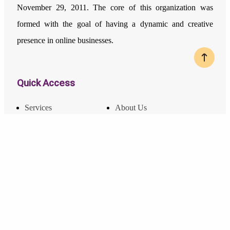
November 29, 2011. The core of this organization was
formed with the goal of having a dynamic and creative
presence in online businesses.
Quick Access
Services
About Us
Licenses and Achievements
Employment and Income Opportunities
Developer Guide
Articles
Terms and Conditions
Contact Us
Contact Us
Phone Number:
02174607