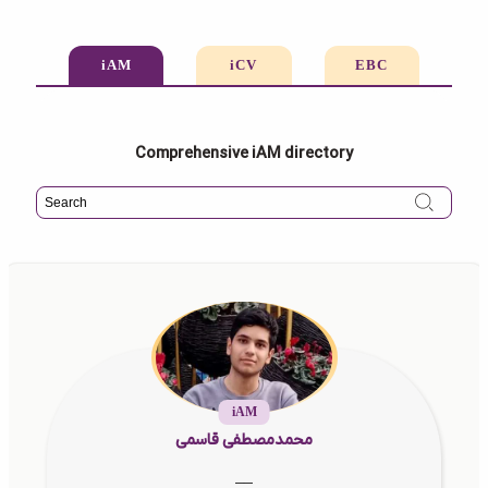
iAM
iCV
EBC
Comprehensive iAM directory
iAM
محمدمصطفی قاسمی
__