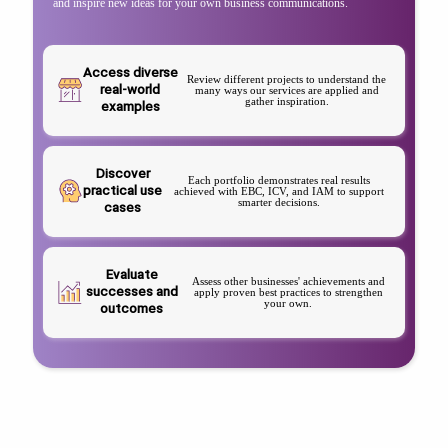
and inspire new ideas for your own business communications.
Access diverse
Review different projects to understand the
real-world
many ways our services are applied and
gather inspiration.
examples
Discover
Each portfolio demonstrates real results
practical use
achieved with EBC, ICV, and IAM to support
smarter decisions.
cases
Evaluate
Assess other businesses' achievements and
successes and
apply proven best practices to strengthen
your own.
outcomes