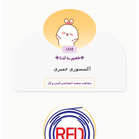
iAM
𖧷خمیرے لنـב𖧷
اکسسوری خمیری
مشاهده صفحه اختصاصی کسب و کار