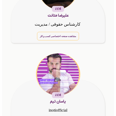
iAM
علیرضا متانت
کارشناس حقوقی / مدیریت
مشاهده صفحه اختصاصی کسب و کار
iAM
یاسان تیم
inotiofficial