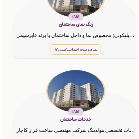
iAM
رنگ نمای ساختمان
پوشش های نانو سیلیکای ابرآب گریزو نانو سیلیکا با زاویه تماس بالای 165 درجه و رنگهای کشسان (الاستومری سیلیکونی) مخصوص نما و داخل ساختمان با برند فابرشیمی
مشاهده صفحه اختصاصی کسب و کار
iAM
خدمات ساختمان
خدمات تخصصی هولدینگ شرکت مهندسی ساخت فراز کاچار