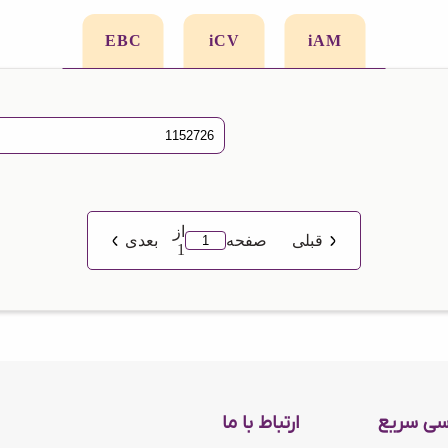
EBC
iCV
iAM
از
قبلی
صفحه
بعدی
1
سی سریع
ارتباط با ما