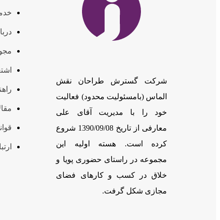
خدم
دربا
مجوز
اشتغ
شرکت گسترش طراحان نقش
راهن
الماس (بامسئوليت محدود) فعالیت
مقال
خود را با مدیریت آقای علی
قوان
معارفی از تاریخ 1390/09/08 شروع
کرده است. هسته اولیه این
ارتبا
مجموعه در راستای حضوری پویا و
خلاق در کسب و کارهای فضای
مجازی شکل گرفت.