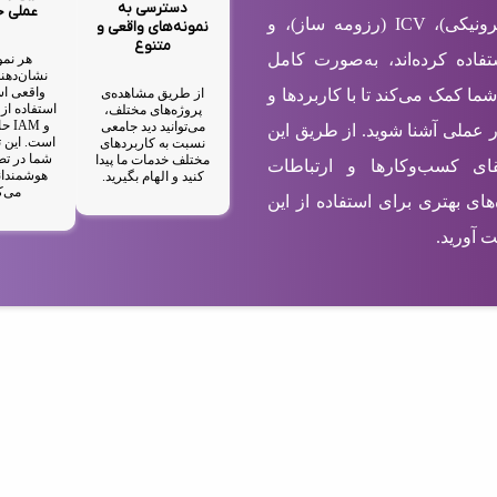
دسترسی به
عملی 
شامل EBC (کارت ویزیت الکترونیکی)، ICV (رزومه ساز)، و
نمونه‌های واقعی و
متنوع
ستفاده کرده‌اند، به‌صورت کامل
هر نمو
نشان‌دهند
واقعی اس
از طریق مشاهده‌ی
شما کمک می‌کند تا با کاربردها و
پروژه‌های مختلف،
و M
می‌توانید دید جامعی
ر عملی آشنا شوید. از طریق این
است. این ت
نسبت به کاربردهای
شما در تص
مختلف خدمات ما پیدا
رتقای کسب‌وکارها و ارتباطات
هوشمندان
کنید و الهام بگیرید.
می‌ک
های بهتری برای استفاده از این
 آورید.