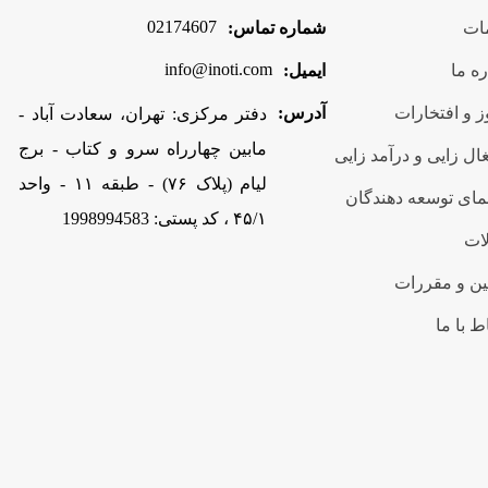
02174607
ات
شماره تماس:
info@inoti.com
ره ما
ایمیل:
 و افتخارات
آدرس:
دفتر مرکزی: تهران، سعادت آباد -
مابین چهارراه سرو و کتاب - برج
ال زایی و درآمد زایی
لیام (پلاک ۷۶) - طبقه ۱۱ - واحد
مای توسعه دهندگان
۴۵/۱ ، کد پستی: 1998994583
ات
ین و مقررات
ط با ما