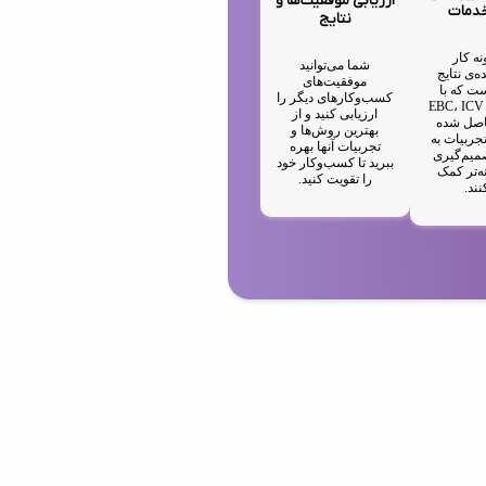
ارزیابی موفقیت‌ها و
خدمات
نتایج
نه کار
شما می‌توانید
ه‌ی نتایج
موفقیت‌های
ت که با
کسب‌وکارهای دیگر را
استفاده از EBC، ICV
ارزیابی کنید و از
IA حاصل شده
بهترین روش‌ها و
جربیات به
تجربیات آنها بهره
میم‌گیری
ببرید تا کسب‌وکار خود
ه‌تر کمک
را تقویت کنید.
نند.