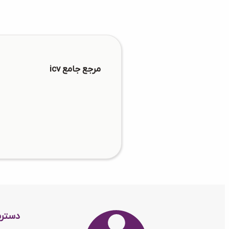
مرجع جامع icv
دستر