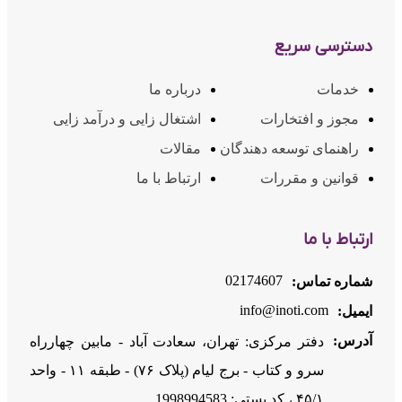
دسترسی سریع
خدمات
درباره ما
مجوز و افتخارات
اشتغال زایی و درآمد زایی
راهنمای توسعه دهندگان
مقالات
قوانین و مقررات
ارتباط با ما
ارتباط با ما
02174607
شماره تماس:
info@inoti.com
ایمیل:
آدرس:
دفتر مرکزی: تهران، سعادت آباد - مابین چهارراه
سرو و کتاب - برج لیام (پلاک ۷۶) - طبقه ۱۱ - واحد
۴۵/۱ ، کد پستی: 1998994583