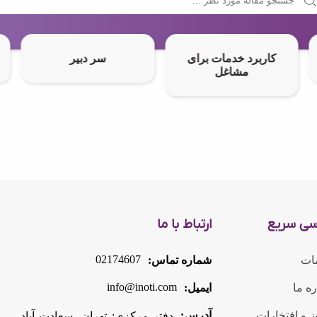
کاربرد خدمات برای
سر دبیر
مشاغل
سی سریع
ارتباط با ما
02174607
ات
شماره تماس:
info@inoti.com
ره ما
ایمیل:
 و افتخارات
آدرس:
دفتر مرکزی: تهران، سعادت آباد -