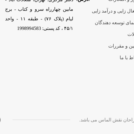
مابین چهارراه سرو و کتاب - برج
ال زایی و درآمد زایی
لیام (پلاک ۷۶) - طبقه ۱۱ - واحد
مای توسعه دهندگان
۴۵/۱ ، کد پستی: 1998994583
ات
ین و مقررات
ط با ما
حان نقش الماس می باشد.