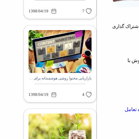
1398/04/19
7
شتراک گذاری
وش با
بازاریابی محتوا روشی هوشمندانه برای جذب مشتری
1398/04/19
4
 تعامل