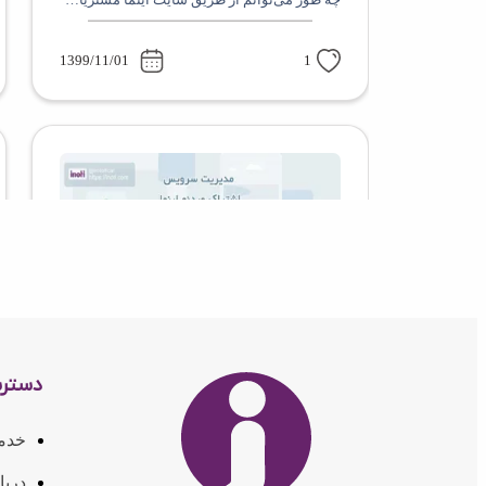
1399/11/01
1
مدیریت سرویس اینما و خرید افزونه های اینما
دستر
1400/08/09
0
خدم
دربا