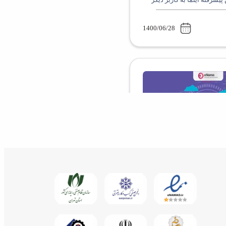
1400/06/28
م اینما احراز هویت انجام دهیم
1400/08/29