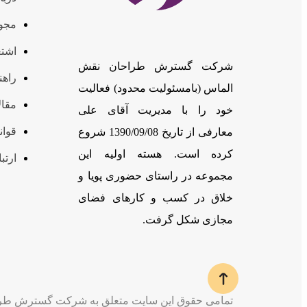
مجوز
اشتغ
شرکت گسترش طراحان نقش
راهن
الماس (بامسئوليت محدود) فعالیت
مقال
خود را با مدیریت آقای علی
قوان
معارفی از تاریخ 1390/09/08 شروع
کرده است. هسته اولیه این
ارتبا
چه طور می‌توانم تبلیغات متنی اینما VMS را سفارش دهم؟
مجموعه در راستای حضوری پویا و
خلاق در کسب و کارهای فضای
1400/09/03
0
مجازی شکل گرفت.
تمامی حقوق این سایت متعلق به شرکت گسترش طرا