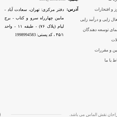
 و افتخارات
آدرس:
دفتر مرکزی: تهران، سعادت آباد -
مابین چهارراه سرو و کتاب - برج
ال زایی و درآمد زایی
لیام (پلاک ۷۶) - طبقه ۱۱ - واحد
مای توسعه دهندگان
۴۵/۱ ، کد پستی: 1998994583
ات
ین و مقررات
ط با ما
ثبت نام و ورود در پلتفرم اینما
میزکار یا دا
0
1400/09/17
1
حان نقش الماس می باشد.