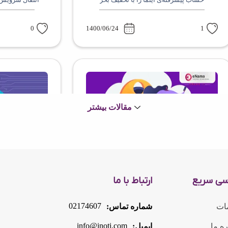
0
1400/06/24
1
مقالات بیشتر
معرفی صفحه‌ی اصلی و انواع حساب‌های کاربری اینما
چرا باید در پلتفر
سی سریع
ارتباط با ما
1
1400/08/25
0
02174607
ات
شماره تماس:
info@inoti.com
ره ما
ایمیل: